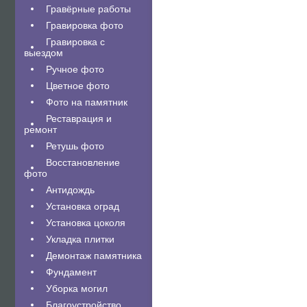
Гравëрные работы
Гравировка фото
Гравировка с
выездом
Ручное фото
Цветное фото
Фото на памятник
Реставрация и
ремонт
Ретушь фото
Восстановление
фото
Антидождь
Установка оград
Установка цоколя
Укладка плитки
Демонтаж памятника
Фундамент
Уборка могил
Благоустройство