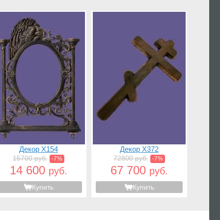
Декор X154
Декор X372
15700 руб.
72800 руб.
-7%
-7%
14 600
67 700
руб.
руб.
Купить
Купить