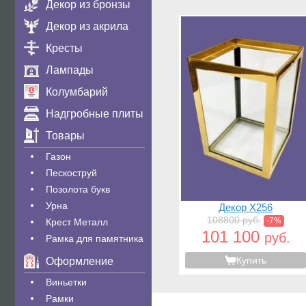
Декор из бронзы
Декор из акрила
Кресты
Лампады
Колумбарий
Надгробные плиты
Товары
Газон
Пескоструй
Позолота букв
Урна
Декор X256
108800 руб.
-7%
Крест Металл
101 100
руб.
Рамка для памятника
Купить
Оформление
Виньетки
Рамки