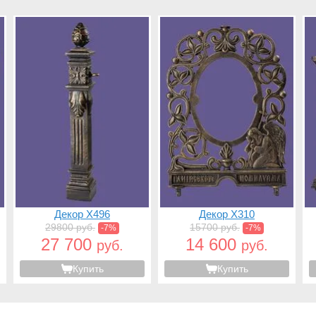
Декор X496
Декор X310
29800 руб.
15700 руб.
-7%
-7%
27 700
14 600
руб.
руб.
Купить
Купить