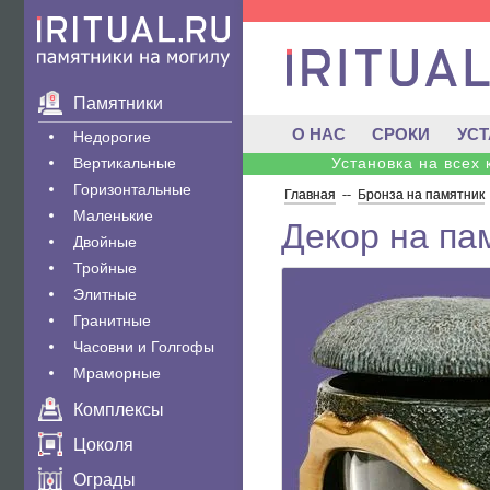
Памятники
О НАС
СРОКИ
УС
Недорогие
Вертикальные
Установка на всех
Горизонтальные
Главная
--
Бронза на памятник
Маленькие
Декор на пам
Двойные
Тройные
Элитные
Гранитные
Часовни и Голгофы
Мраморные
Комплексы
Цоколя
Ограды