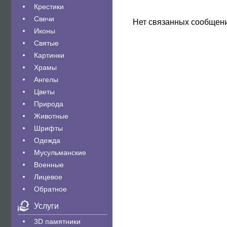
Крестики
Свечи
Нет связанных сообщен
Иконы
Святые
Картинки
Храмы
Ангелы
Цветы
Природа
Животные
Шрифты
Одежда
Мусульманские
Военные
Лицевое
Обратное
Услуги
3D памятники