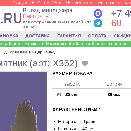
Скидка ЛЕТО. До 7% до 15 августа на все заказы с ус
Выезд менеджера.
+7 4
Бесплатно
60
для оформления заказа домой или
в офис.
ТАНОВКА
ДОСТАВКА
ГАРАНТИЯ
ОПЛАТА
СКИДК
 кладбищах Москвы и Московской области без исключения! 
--
Декор на памятник (арт: X362)
ятник (арт: X362)
РАЗМЕР ТОВАРА :
ВЫСОТА
ШИРИНА
25 см.
20 см.
ХАРАКТЕРИСТИКИ :
Материал —
Гранит
Гарантия — 40 лет