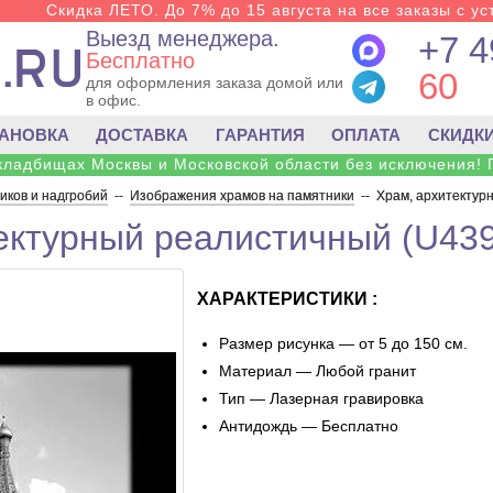
Скидка ЛЕТО. До 7% до 15 августа на все заказы с ус
Выезд менеджера.
+7 4
Бесплатно
60
для оформления заказа домой или
в офис.
ТАНОВКА
ДОСТАВКА
ГАРАНТИЯ
ОПЛАТА
СКИДК
 кладбищах Москвы и Московской области без исключения! 
ков и надгробий
--
Изображения храмов на памятники
--
Храм, архитектур
ектурный реалистичный (U439
ХАРАКТЕРИСТИКИ :
Размер рисунка — от 5 до 150 см.
Материал — Любой гранит
Тип — Лазерная гравировка
Антидождь — Бесплатно