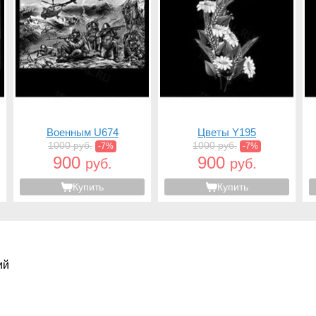
Военным U674
Цветы Y195
1000 руб.
1000 руб.
-7%
-7%
900
900
руб.
руб.
Купить
Купить
ий