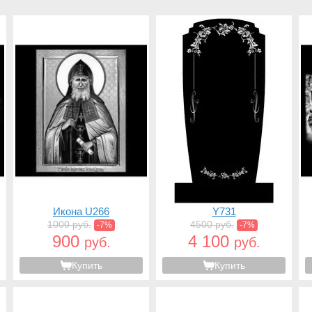
Икона U266
Y731
1000 руб.
4500 руб.
-7%
-7%
900
4 100
руб.
руб.
Купить
Купить