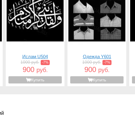
Ислам U504
Одежда Y601
1000 руб.
1000 руб.
-7%
-7%
900
900
руб.
руб.
Купить
Купить
ий