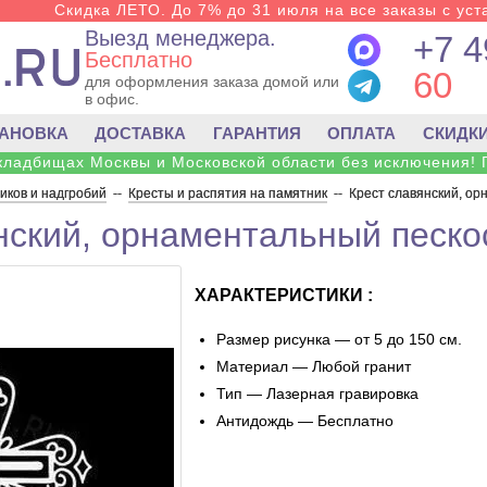
Скидка ЛЕТО. До 7% до 31 июля на все заказы с уста
Выезд менеджера.
+7 4
Бесплатно
60
для оформления заказа домой или
в офис.
ТАНОВКА
ДОСТАВКА
ГАРАНТИЯ
ОПЛАТА
СКИДК
 кладбищах Москвы и Московской области без исключения! 
ков и надгробий
--
Кресты и распятия на памятник
--
Крест славянский, о
нский, орнаментальный песко
ХАРАКТЕРИСТИКИ :
Размер рисунка — от 5 до 150 см.
Материал — Любой гранит
Тип — Лазерная гравировка
Антидождь — Бесплатно