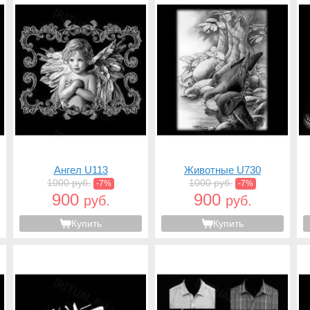
Ангел U113
Животные U730
1000 руб.
1000 руб.
-7%
-7%
900
900
руб.
руб.
Купить
Купить