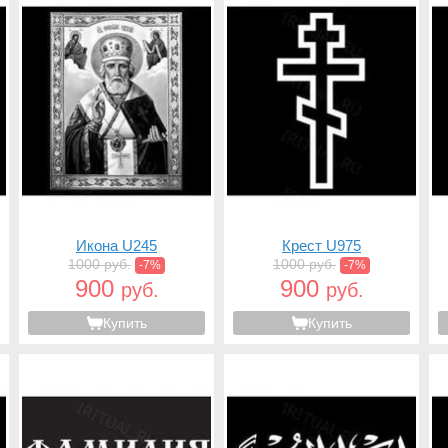
Икона U245
Крест U975
1000 руб.
1000 руб.
-7%
-7%
900
900
руб.
руб.
Купить
Купить