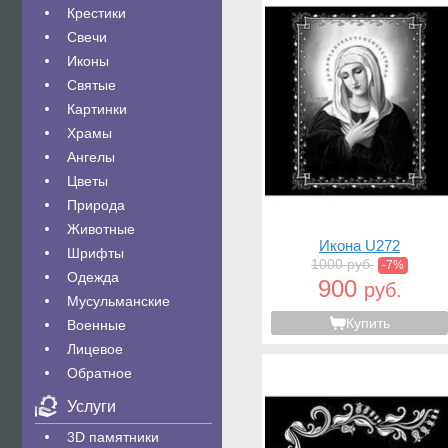
Крестики
Свечи
Иконы
Святые
Картинки
Храмы
Ангелы
Цветы
Природа
Животные
Икона U272
Шрифты
1000 руб.
-7%
Одежда
900
руб.
Мусульманские
Купить
Военные
Лицевое
Обратное
Услуги
3D памятники