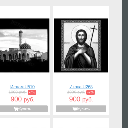
Ислам U510
Икона U268
1000 руб.
1000 руб.
-7%
-7%
900
900
руб.
руб.
Купить
Купить