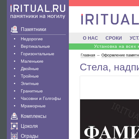
Памятники
О НАС
СРОКИ
УС
Недорогие
Вертикальные
Установка на всех
Горизонтальные
Главная
--
Оформление памятни
Маленькие
Стела, надп
Двойные
Тройные
Элитные
Гранитные
Часовни и Голгофы
Мраморные
Комплексы
Цоколя
Ограды