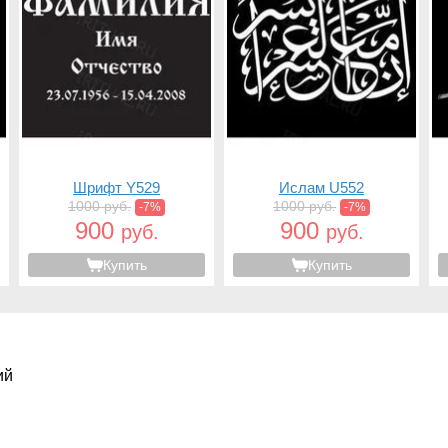
Шрифт Y529
Ислам U552
1000 руб.
1000 руб.
-7%
-7%
900
900
руб.
руб.
Купить
Купить
ий