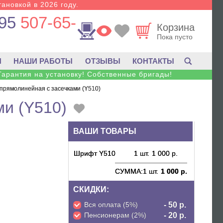
тановкой в 2026 году.
95
507-65-
Корзина
Пока пусто
И
НАШИ РАБОТЫ
ОТЗЫВЫ
КОНТАКТЫ
Гарантия на установку! Собственные бригады!
 прямолинейная с засечками (Y510)
ми (Y510)
ВАШИ ТОВАРЫ
Шрифт Y510
1 шт.
1 000 р.
СУММА:
1 шт.
1 000 р.
СКИДКИ:
Вся оплата (5%)
- 50 р.
Пенсионерам (2%)
- 20 р.