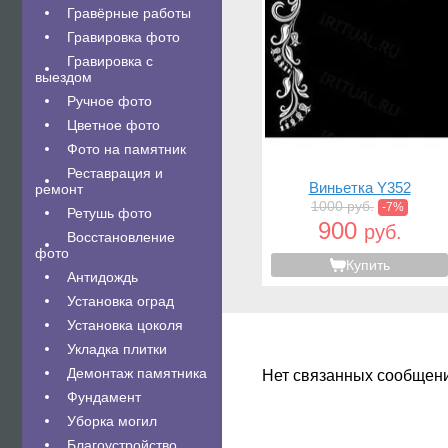
Гравëрные работы
Гравировка фото
Гравировка с
выездом
Ручное фото
Цветное фото
Фото на памятник
Реставрация и
Виньетка Y352
ремонт
1000 руб.
-7%
Ретушь фото
900
руб.
Восстановление
фото
Купить
Антидождь
Установка оград
Установка цоколя
Укладка плитки
Демонтаж памятника
Нет связанных сообщен
Фундамент
Уборка могил
Благоустройство