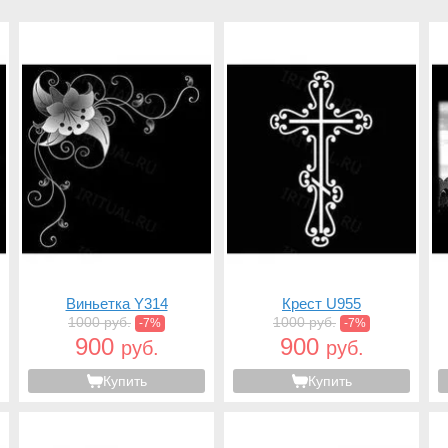
Виньетка Y314
Крест U955
1000 руб.
1000 руб.
-7%
-7%
900
900
руб.
руб.
Купить
Купить