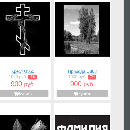
Крест U959
Природа U808
1000 руб.
1000 руб.
-7%
-7%
900
900
руб.
руб.
Купить
Купить