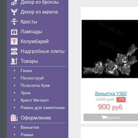
Декор из бронзы
Декор из акрила
Кресты
Лампады
Колумбарий
Надгробные плиты
Товары
Газон
Пескоструй
Позолота букв
Урна
Виньетка Y382
1000 руб.
-7%
Крест Металл
900
руб.
Рамка для памятника
Купить
Оформление
Виньетки
Рамки