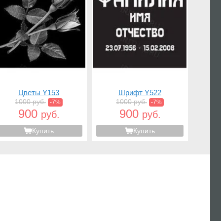
Цветы Y153
Шрифт Y522
1000 руб.
1000 руб.
-7%
-7%
900
900
руб.
руб.
Купить
Купить