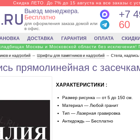
Скидка ЛЕТО. До 7% до 15 августа на все заказы с ус
Выезд менеджера.
+7 4
Бесплатно
60
для оформления заказа домой или
в офис.
ТАНОВКА
ДОСТАВКА
ГАРАНТИЯ
ОПЛАТА
СКИДК
 кладбищах Москвы и Московской области без исключения! 
ков и надгробий
--
Шрифты для памятников и надгробий
--
Стела, надпись
ись прямолинейная с засечка
ХАРАКТЕРИСТИКИ :
Размер рисунка — от 5 до 150 см.
Материал — Любой гранит
Тип — Лазерная гравировка
Антидождь — Бесплатно