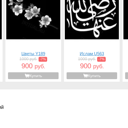
Цветы Y189
Ислам U563
1000 руб.
1000 руб.
-7%
-7%
900
900
руб.
руб.
Купить
Купить
ий