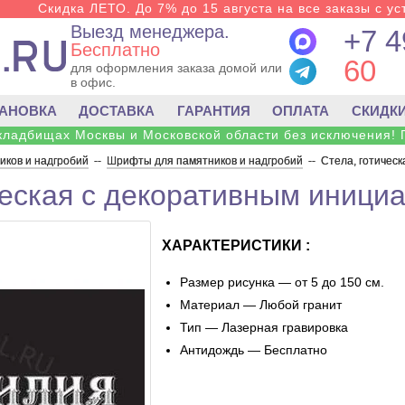
Скидка ЛЕТО. До 7% до 15 августа на все заказы с ус
Выезд менеджера.
+7 4
Бесплатно
60
для оформления заказа домой или
в офис.
ТАНОВКА
ДОСТАВКА
ГАРАНТИЯ
ОПЛАТА
СКИДК
 кладбищах Москвы и Московской области без исключения! 
ков и надгробий
--
Шрифты для памятников и надгробий
--
Стела, готичес
ческая с декоративным иници
ХАРАКТЕРИСТИКИ :
Размер рисунка — от 5 до 150 см.
Материал — Любой гранит
Тип — Лазерная гравировка
Антидождь — Бесплатно