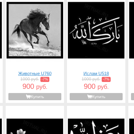
Животные U760
Ислам U518
1000 руб.
1000 руб.
-7%
-7%
900
900
руб.
руб.
Купить
Купить