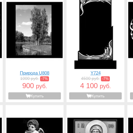
Природа U808
Y724
1000 руб.
4500 руб.
-7%
-7%
900
4 100
руб.
руб.
Купить
Купить