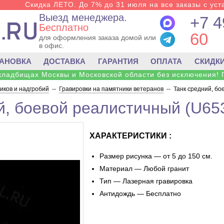
Скидка ЛЕТО. До 7% до 31 июля на все заказы с уста
Выезд менеджера.
+7 4
Бесплатно
60
для оформления заказа домой или
в офис.
ТАНОВКА
ДОСТАВКА
ГАРАНТИЯ
ОПЛАТА
СКИДК
 кладбищах Москвы и Московской области без исключения! 
ков и надгробий
--
Гравировки на памятники ветеранов
--
Танк средний, бо
й, боевой реалистичный (U65
ХАРАКТЕРИСТИКИ :
Размер рисунка — от 5 до 150 см.
Материал — Любой гранит
Тип — Лазерная гравировка
Антидождь — Бесплатно