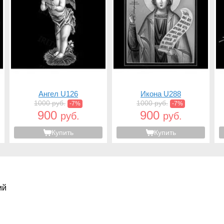
Ангел U126
Икона U288
1000 руб.
1000 руб.
-7%
-7%
900
900
руб.
руб.
Купить
Купить
ий