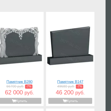
Памятник B280
Памятник B147
66700 руб.
49680 руб.
-7%
-7%
62 000
46 200
руб.
руб.
Купить
Купить