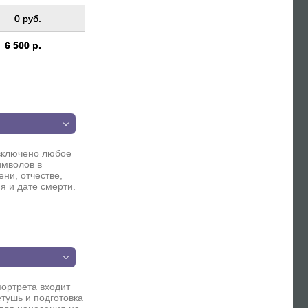
0 руб.
6 500 р.
п
включено любое
имволов в
ни, отчестве,
я и дате смерти.
п
портрета входит
етушь и подготовка