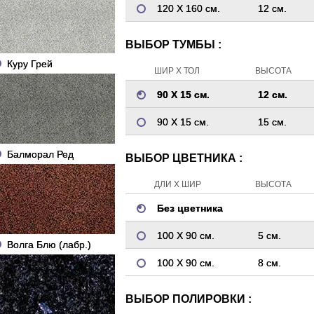
120 Х 160 см.
12 см.
ВЫБОР ТУМБЫ :
Куру Грей
ШИР Х ТОЛ
ВЫСОТА
90 Х 15 см.
12 см.
90 Х 15 см.
15 см.
Балморал Ред
ВЫБОР ЦВЕТНИКА :
ДЛИ Х ШИР
ВЫСОТА
Без цветника
100 Х 90 см.
5 см.
Волга Блю (лабр.)
100 Х 90 см.
8 см.
ВЫБОР ПОЛИРОВКИ :