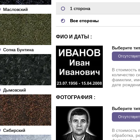
1 сторона
Масловский
Все стороны
ФИО И ДАТЫ :
Выберите ти
Сопка Бунтина
Отсутствует
В стоимость 
количество с
фамилии, име
дате рождени
Дымовский
ФОТОГРАФИЯ :
Выберите ти
Отсутствует
Сибирский
В стоимость 
обработка, р