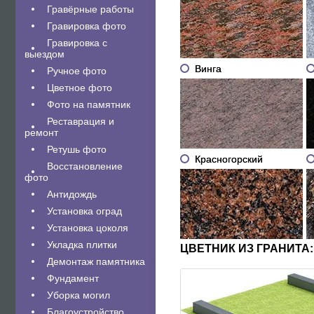
Гравëрные работы
Гравировка фото
Гравировка с
выездом
Винга
Ручное фото
Цветное фото
Фото на памятник
Реставрация и
ремонт
Ретушь фото
Красногорский
Восстановление
фото
Антидождь
Установка оград
Установка цоколя
Укладка плитки
ЦВЕТНИК ИЗ ГРАНИТА:
Демонтаж памятника
Фундамент
Уборка могил
Благоустройство