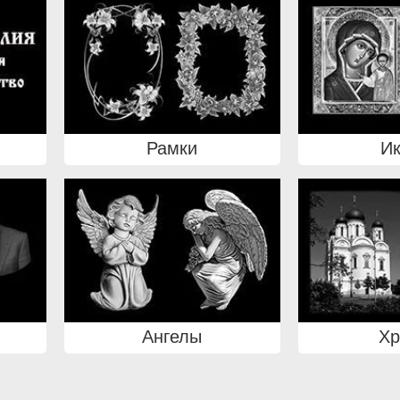
Рамки
И
Ангелы
Х