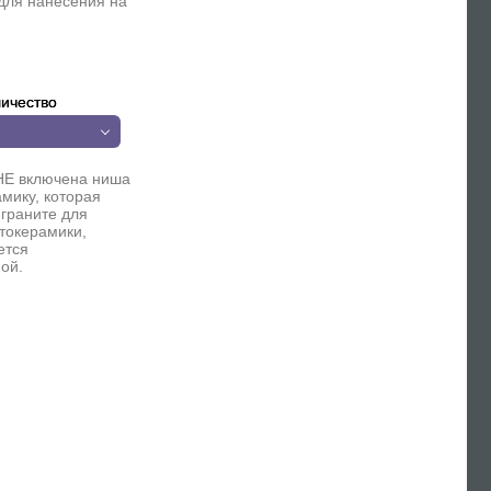
для нанесения на
ичество
НЕ включена ниша
мику, которая
 граните для
токерамики,
ется
ой.