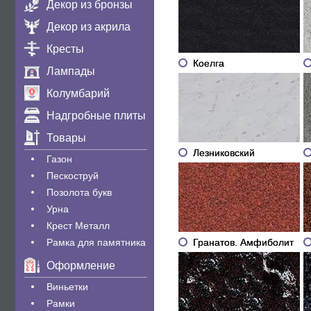
Декор из бронзы
Декор из акрила
Кресты
Коелга
Лампады
Колумбарий
Надгробные плиты
Товары
Лезниковский
Газон
Пескоструй
Позолота букв
Урна
Крест Металл
Гранатов. Амфиболит
Рамка для памятника
Оформление
Виньетки
Рамки