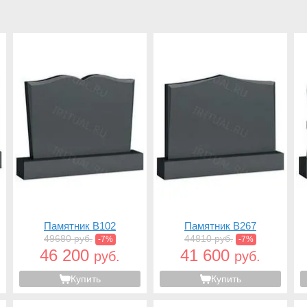
Памятник B102
Памятник B267
49680 руб.
44810 руб.
-7%
-7%
46 200
41 600
руб.
руб.
Купить
Купить