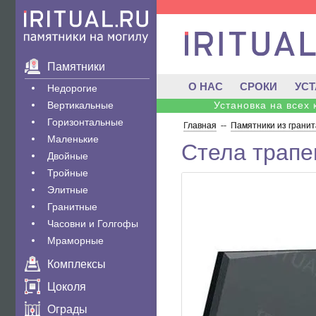
Памятники
О НАС
СРОКИ
УС
Недорогие
Вертикальные
Установка на всех
Горизонтальные
Главная
--
Памятники из гранит
Маленькие
Стела трапе
Двойные
Тройные
Элитные
Гранитные
Часовни и Голгофы
Мраморные
Комплексы
Цоколя
Ограды