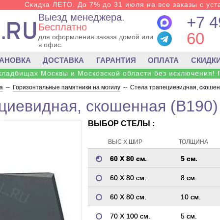
Скидка ЛЕТО. До 7% до 31 июля на все заказы с уста
Выезд менеджера.
+7 4
Бесплатно
60
для оформления заказа домой или
в офис.
ТАНОВКА
ДОСТАВКА
ГАРАНТИЯ
ОПЛАТА
СКИДК
 кладбищах Москвы и Московской области без исключения! 
а
--
Горизонтальные памятники на могилу
--
Стела трапециевидная, скошен
циевидная, скошенная (B190)
ВЫБОР СТЕЛЫ :
ВЫС Х ШИР
ТОЛЩИНА
60 Х 80 см.
5 см.
60 Х 80 см.
8 см.
60 Х 80 см.
10 см.
70 Х 100 см.
5 см.