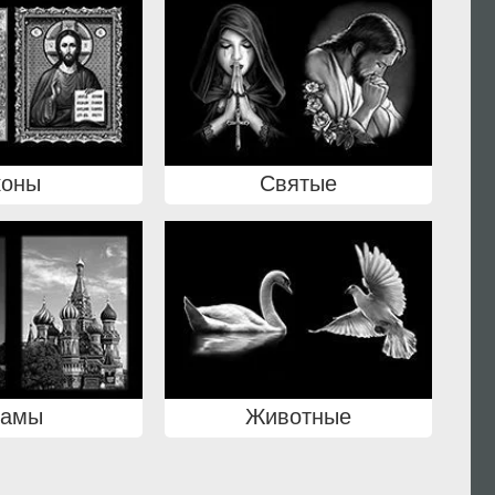
коны
Святые
рамы
Животные