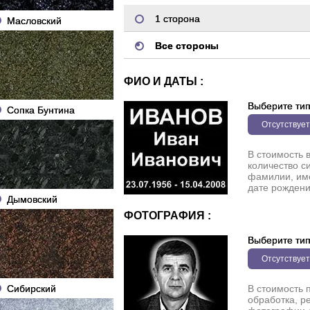
1 сторона
Масловский
Все стороны
ФИО И ДАТЫ :
Выберите ти
Сопка Бунтина
Отсутствует
В стоимость 
количество с
фамилии, име
дате рождени
Дымовский
ФОТОГРАФИЯ :
Выберите ти
Отсутствует
Сибирский
В стоимость 
обработка, р