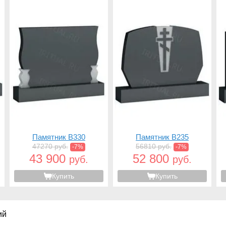
Памятник B330
Памятник B235
47270 руб.
56810 руб.
-7%
-7%
43 900
52 800
руб.
руб.
Купить
Купить
ий