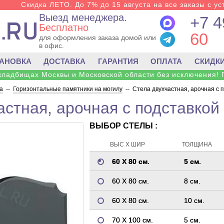
Скидка ЛЕТО. До 7% до 15 августа на все заказы с ус
Выезд менеджера.
+7 4
Бесплатно
60
для оформления заказа домой или
в офис.
ТАНОВКА
ДОСТАВКА
ГАРАНТИЯ
ОПЛАТА
СКИДК
 кладбищах Москвы и Московской области без исключения! 
а
--
Горизонтальные памятники на могилу
--
Стела двухчастная, арочная с 
астная, арочная с подставкой
ВЫБОР СТЕЛЫ :
ВЫС Х ШИР
ТОЛЩИНА
60 Х 80 см.
5 см.
60 Х 80 см.
8 см.
60 Х 80 см.
10 см.
70 Х 100 см.
5 см.