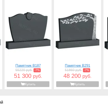
Памятник B187
Памятник B291
55220 руб.
51860 руб.
-7%
-7%
51 300
48 200
руб.
руб.
Купить
Купить
ий