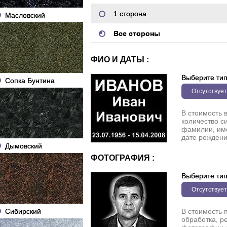
1 сторона
Масловский
Все стороны
ФИО И ДАТЫ :
Выберите ти
Сопка Бунтина
Отсутствует
В стоимость 
количество с
фамилии, име
дате рождени
Дымовский
ФОТОГРАФИЯ :
Выберите ти
Отсутствует
Сибирский
В стоимость 
обработка, р