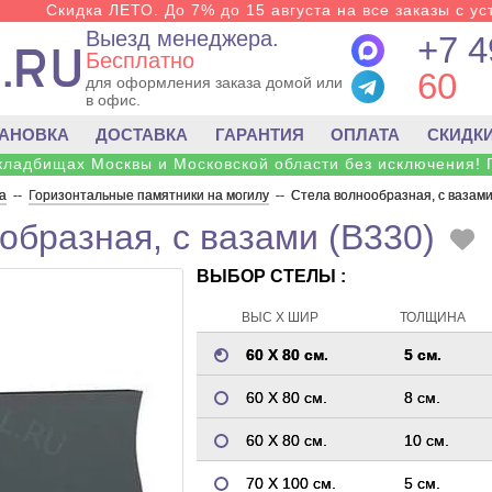
Скидка ЛЕТО. До 7% до 15 августа на все заказы с ус
Выезд менеджера.
+7 4
Бесплатно
60
для оформления заказа домой или
в офис.
ТАНОВКА
ДОСТАВКА
ГАРАНТИЯ
ОПЛАТА
СКИДК
 кладбищах Москвы и Московской области без исключения! 
а
--
Горизонтальные памятники на могилу
--
Стела волнообразная, с вазами
образная, с вазами (B330)
ВЫБОР СТЕЛЫ :
ВЫС Х ШИР
ТОЛЩИНА
60 Х 80 см.
5 см.
60 Х 80 см.
8 см.
60 Х 80 см.
10 см.
70 Х 100 см.
5 см.