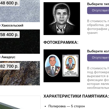
48 600 р.
Выберите ти
Отсутствует
В стоимость 
обработка, р
Хакосельский
фотографии 
гранит.
58 400 р.
ФОТОКЕРАМИКА:
Выберите кол
Амадеус
Отсутствует
82 700 р.
В стоимость 
под фотокера
вырезается в
фиксации фо
которая явля
необязательн
ХАРАКТЕРИСТИКИ ПАМЯТНИКА:
Полировка — 5 сторон