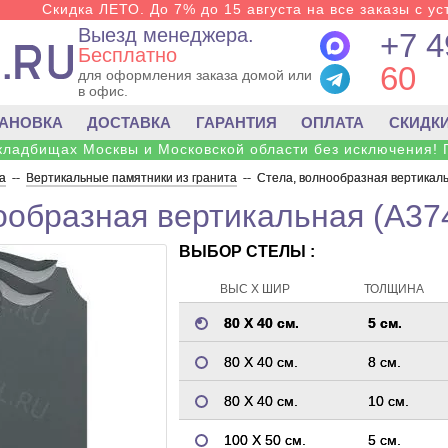
Скидка ЛЕТО. До 7% до 15 августа на все заказы с ус
Выезд менеджера.
+7 4
Бесплатно
60
для оформления заказа домой или
в офис.
ТАНОВКА
ДОСТАВКА
ГАРАНТИЯ
ОПЛАТА
СКИДК
 кладбищах Москвы и Московской области без исключения! 
а
--
Вертикальные памятники из гранита
--
Стела, волнообразная вертикаль
ообразная вертикальная (A37
ВЫБОР СТЕЛЫ :
ВЫС Х ШИР
ТОЛЩИНА
80 Х 40 см.
5 см.
80 Х 40 см.
8 см.
80 Х 40 см.
10 см.
100 Х 50 см.
5 см.