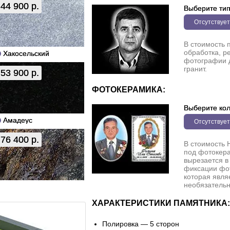
44 900 р.
Выберите ти
Отсутствует
В стоимость 
обработка, р
Хакосельский
фотографии 
гранит.
53 900 р.
ФОТОКЕРАМИКА:
Выберите кол
Амадеус
Отсутствует
76 400 р.
В стоимость 
под фотокера
вырезается в
фиксации фо
которая явля
необязательн
ХАРАКТЕРИСТИКИ ПАМЯТНИКА:
Полировка — 5 сторон