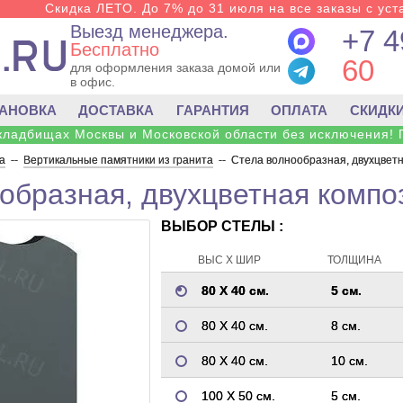
Скидка ЛЕТО. До 7% до 31 июля на все заказы с уста
Выезд менеджера.
+7 4
Бесплатно
60
для оформления заказа домой или
в офис.
ТАНОВКА
ДОСТАВКА
ГАРАНТИЯ
ОПЛАТА
СКИДК
 кладбищах Москвы и Московской области без исключения! 
а
--
Вертикальные памятники из гранита
--
Стела волнообразная, двухцветн
образная, двухцветная компо
ВЫБОР СТЕЛЫ :
ВЫС Х ШИР
ТОЛЩИНА
80 Х 40 см.
5 см.
80 Х 40 см.
8 см.
80 Х 40 см.
10 см.
100 Х 50 см.
5 см.