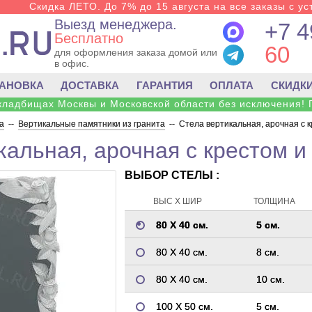
Скидка ЛЕТО. До 7% до 15 августа на все заказы с ус
Выезд менеджера.
+7 4
Бесплатно
60
для оформления заказа домой или
в офис.
ТАНОВКА
ДОСТАВКА
ГАРАНТИЯ
ОПЛАТА
СКИДК
 кладбищах Москвы и Московской области без исключения! 
а
--
Вертикальные памятники из гранита
--
Стела вертикальная, арочная с 
кальная, арочная с крестом и
ВЫБОР СТЕЛЫ :
ВЫС Х ШИР
ТОЛЩИНА
80 Х 40 см.
5 см.
80 Х 40 см.
8 см.
80 Х 40 см.
10 см.
100 Х 50 см.
5 см.