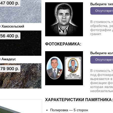
47 000 р.
Выберите ти
Отсутствует
В стоимость 
обработка, р
Хакосельский
фотографии 
гранит.
56 400 р.
ФОТОКЕРАМИКА:
Выберите кол
Амадеус
Отсутствует
79 900 р.
В стоимость 
под фотокера
вырезается в
фиксации фо
которая явля
необязательн
ХАРАКТЕРИСТИКИ ПАМЯТНИКА:
Полировка — 5 сторон