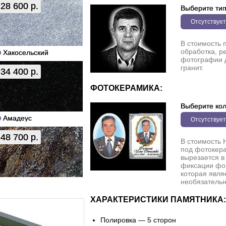
28 600 р.
Выберите ти
Отсутствует
В стоимость 
обработка, р
Хакосельский
фотографии 
гранит.
34 400 р.
ФОТОКЕРАМИКА:
Выберите кол
Амадеус
Отсутствует
48 700 р.
В стоимость 
под фотокера
вырезается в
фиксации фо
которая явля
необязательн
ХАРАКТЕРИСТИКИ ПАМЯТНИКА:
Полировка — 5 сторон