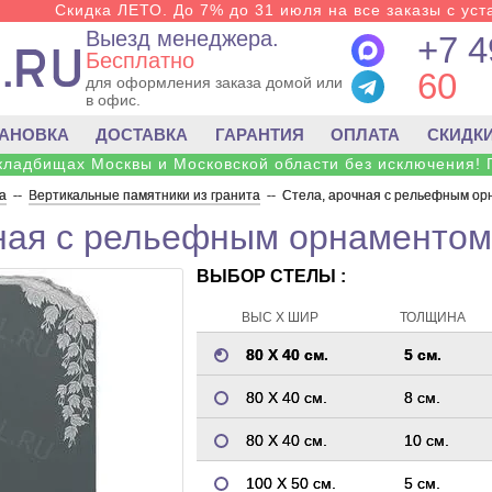
Скидка ЛЕТО. До 7% до 31 июля на все заказы с уста
Выезд менеджера.
+7 4
Бесплатно
60
для оформления заказа домой или
в офис.
ТАНОВКА
ДОСТАВКА
ГАРАНТИЯ
ОПЛАТА
СКИДК
 кладбищах Москвы и Московской области без исключения! 
а
--
Вертикальные памятники из гранита
--
Стела, арочная с рельефным ор
ная с рельефным орнаментом
ВЫБОР СТЕЛЫ :
ВЫС Х ШИР
ТОЛЩИНА
80 Х 40 см.
5 см.
80 Х 40 см.
8 см.
80 Х 40 см.
10 см.
100 Х 50 см.
5 см.