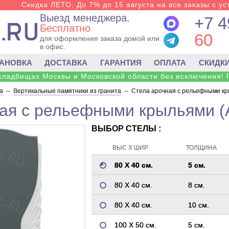
Скидка ЛЕТО. До 7% до 15 августа на все заказы с ус
Выезд менеджера.
+7 4
Бесплатно
60
для оформления заказа домой или
в офис.
ТАНОВКА
ДОСТАВКА
ГАРАНТИЯ
ОПЛАТА
СКИДК
 кладбищах Москвы и Московской области без исключения! 
а
--
Вертикальные памятники из гранита
--
Стела арочная с рельефными кр
ая с рельефными крыльями (
ВЫБОР СТЕЛЫ :
ВЫС Х ШИР
ТОЛЩИНА
80 Х 40 см.
5 см.
80 Х 40 см.
8 см.
80 Х 40 см.
10 см.
100 Х 50 см.
5 см.