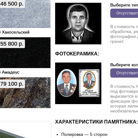
46 500 р.
Выберите ти
Отсутствует
В стоимость 
обработка, р
Хакосельский
фотографии 
гранит.
55 800 р.
ФОТОКЕРАМИКА:
Выберите кол
Амадеус
Отсутствует
79 100 р.
В стоимость 
под фотокера
вырезается в
фиксации фо
которая явля
необязательн
ХАРАКТЕРИСТИКИ ПАМЯТНИКА:
Полировка — 5 сторон