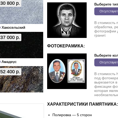
30 800 р.
Выберите ти
Отсутствует
В стоимость 
обработка, р
Хакосельский
фотографии 
гранит.
37 000 р.
ФОТОКЕРАМИКА:
Выберите кол
Амадеус
Отсутствует
52 400 р.
В стоимость 
под фотокера
вырезается в
фиксации фо
которая явля
необязательн
ХАРАКТЕРИСТИКИ ПАМЯТНИКА:
Полировка — 5 сторон