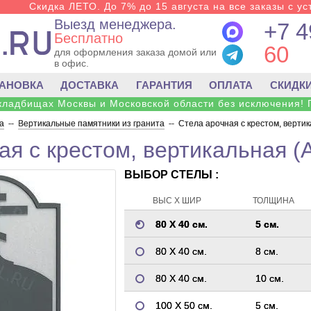
Скидка ЛЕТО. До 7% до 15 августа на все заказы с ус
Выезд менеджера.
+7 4
Бесплатно
60
для оформления заказа домой или
в офис.
ТАНОВКА
ДОСТАВКА
ГАРАНТИЯ
ОПЛАТА
СКИДК
 кладбищах Москвы и Московской области без исключения! 
а
--
Вертикальные памятники из гранита
--
Стела арочная с крестом, вертик
ая с крестом, вертикальная (
ВЫБОР СТЕЛЫ :
ВЫС Х ШИР
ТОЛЩИНА
80 Х 40 см.
5 см.
80 Х 40 см.
8 см.
80 Х 40 см.
10 см.
100 Х 50 см.
5 см.