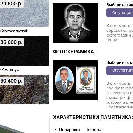
29 600 р.
Выберите ти
Отсутствует
В стоимость 
обработка, р
Хакосельский
фотографии 
гранит.
35 600 р.
ФОТОКЕРАМИКА:
Выберите кол
Амадеус
Отсутствует
50 400 р.
В стоимость 
под фотокера
вырезается в
фиксации фо
которая явля
необязательн
ХАРАКТЕРИСТИКИ ПАМЯТНИКА:
Полировка — 5 сторон