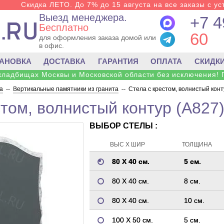
Скидка ЛЕТО. До 7% до 15 августа на все заказы с ус
Выезд менеджера.
+7 4
Бесплатно
60
для оформления заказа домой или
в офис.
ТАНОВКА
ДОСТАВКА
ГАРАНТИЯ
ОПЛАТА
СКИДК
 кладбищах Москвы и Московской области без исключения! 
а
--
Вертикальные памятники из гранита
--
Стела с крестом, волнистый конт
стом, волнистый контур (A827
ВЫБОР СТЕЛЫ :
ВЫС Х ШИР
ТОЛЩИНА
80 Х 40 см.
5 см.
80 Х 40 см.
8 см.
80 Х 40 см.
10 см.
100 Х 50 см.
5 см.