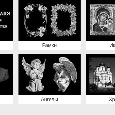
Рамки
И
Ангелы
Х