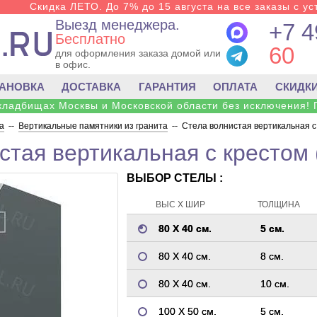
Скидка ЛЕТО. До 7% до 15 августа на все заказы с ус
Выезд менеджера.
+7 4
Бесплатно
60
для оформления заказа домой или
в офис.
ТАНОВКА
ДОСТАВКА
ГАРАНТИЯ
ОПЛАТА
СКИДК
 кладбищах Москвы и Московской области без исключения! 
а
--
Вертикальные памятники из гранита
--
Стела волнистая вертикальная с
стая вертикальная с крестом 
ВЫБОР СТЕЛЫ :
ВЫС Х ШИР
ТОЛЩИНА
80 Х 40 см.
5 см.
80 Х 40 см.
8 см.
80 Х 40 см.
10 см.
100 Х 50 см.
5 см.