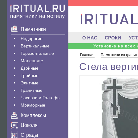
Памятники
О НАС
СРОКИ
УС
Недорогие
Вертикальные
Установка на всех
Горизонтальные
Главная
--
Памятники из гранит
Маленькие
Стела верти
Двойные
Тройные
Элитные
Гранитные
Часовни и Голгофы
Мраморные
Комплексы
Цоколя
Ограды