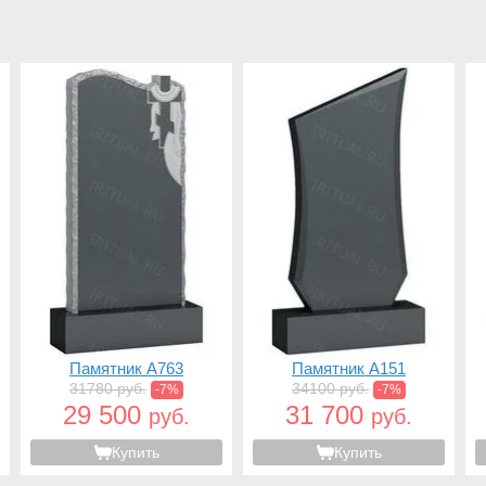
Памятник A763
Памятник A151
31780 руб.
34100 руб.
-7%
-7%
29 500
31 700
руб.
руб.
Купить
Купить