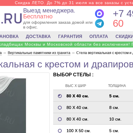
Скидка ЛЕТО. До 7% до 31 июля на все заказы с уста
Выезд менеджера.
+7 4
Бесплатно
60
для оформления заказа домой или
в офис.
ТАНОВКА
ДОСТАВКА
ГАРАНТИЯ
ОПЛАТА
СКИДК
 кладбищах Москвы и Московской области без исключения! 
а
--
Вертикальные памятники из гранита
--
Стела вертикальная с крестом и
кальная с крестом и драпиров
ВЫБОР СТЕЛЫ :
ВЫС Х ШИР
ТОЛЩИНА
80 Х 40 см.
5 см.
80 Х 40 см.
8 см.
80 Х 40 см.
10 см.
100 Х 50 см.
5 см.