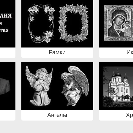
Рамки
И
Ангелы
Х