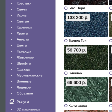
Крестики
Блю Перл
Свечи
Иконы
133 200 р.
Святые
Картинки
Храмы
Ангелы
Балтик Грин
Цветы
56 700 р.
Природа
Животные
Шрифты
Одежда
Змеевик
Мусульманские
Военные
66 600 р.
Лицевое
Обратное
Услуги
Калугваара
3D памятники