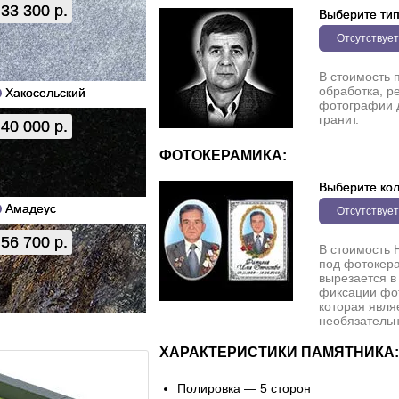
33 300 р.
Выберите ти
Отсутствует
В стоимость 
обработка, р
Хакосельский
фотографии 
гранит.
40 000 р.
ФОТОКЕРАМИКА:
Выберите кол
Амадеус
Отсутствует
56 700 р.
В стоимость 
под фотокера
вырезается в
фиксации фо
которая явля
необязательн
ХАРАКТЕРИСТИКИ ПАМЯТНИКА:
Полировка — 5 сторон