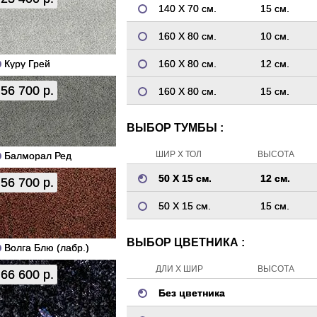
140 Х 70 см.
15 см.
160 Х 80 см.
10 см.
Куру Грей
160 Х 80 см.
12 см.
56 700 р.
160 Х 80 см.
15 см.
ВЫБОР ТУМБЫ :
ШИР Х ТОЛ
ВЫСОТА
Балморал Ред
50 Х 15 см.
12 см.
56 700 р.
50 Х 15 см.
15 см.
ВЫБОР ЦВЕТНИКА :
Волга Блю (лабр.)
ДЛИ Х ШИР
ВЫСОТА
66 600 р.
Без цветника