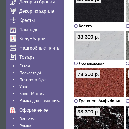
Декор из бронзы
Декор из акрила
Кресты
Коелга
Лампады
33 300 р.
Колумбарий
Надгробные плиты
Товары
Лезниковский
Газон
Пескоструй
73 300 р.
Позолота букв
Урна
Крест Металл
Рамка для памятника
Гранатов. Амфиболит
Оформление
33 300 р.
Виньетки
Рамки