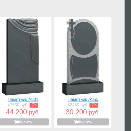
Памятник A891
Памятник A959
47560 руб.
32480 руб.
-7%
-7%
44 200
30 200
руб.
руб.
Купить
Купить