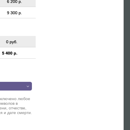
6 200 р.
9 300 р.
0 руб.
5 400 р.
п
включено любое
имволов в
ни, отчестве,
я и дате смерти.