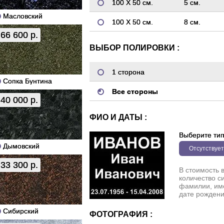
100 Х 50 см.
5 см.
Масловский
100 Х 50 см.
8 см.
66 600 р.
ВЫБОР ПОЛИРОВКИ :
1 сторона
Сопка Бунтина
Все стороны
40 000 р.
ФИО И ДАТЫ :
Выберите ти
Дымовский
Отсутствует
33 300 р.
В стоимость 
количество с
фамилии, име
дате рождени
Сибирский
ФОТОГРАФИЯ :