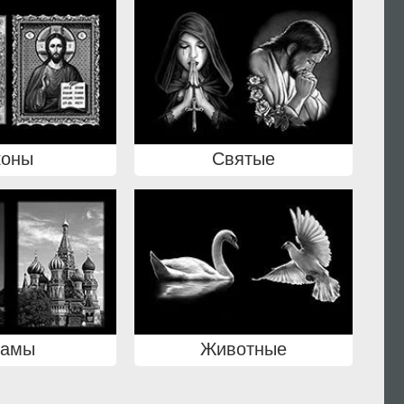
коны
Святые
рамы
Животные