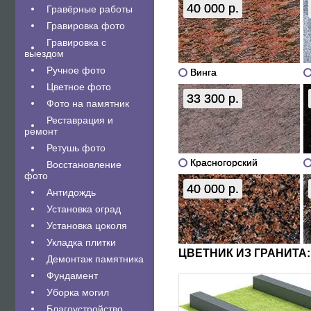
40 000 р.
Гравëрные работы
Гравировка фото
Гравировка с
выездом
Ручное фото
Винга
Цветное фото
33 300 р.
Фото на памятник
Реставрация и
ремонт
Ретушь фото
Красногорский
Восстановление
фото
40 000 р.
Антидождь
Установка оград
Установка цоколя
Укладка плитки
ЦВЕТНИК ИЗ ГРАНИТА:
Демонтаж памятника
Фундамент
Уборка могил
Благоустройство