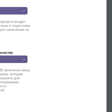
п
портрета входит
етушь и подготовка
для нанесения на
ичество
НЕ включена ниша
мику, которая
 граните для
токерамики,
ется
ой.