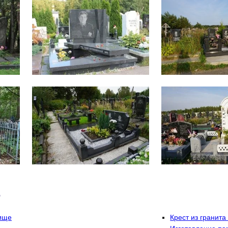
е
ище
Крест из гранита