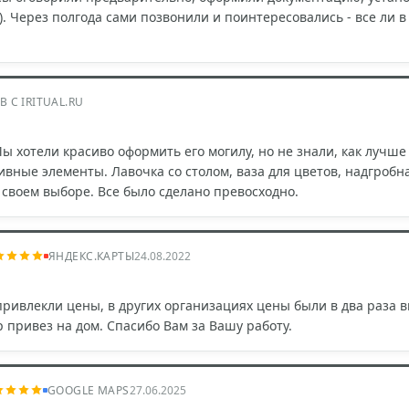
). Через полгода сами позвонили и поинтересовались - все ли 
В С IRITUAL.RU
 хотели красиво оформить его могилу, но не знали, как лучше 
ивные элементы. Лавочка со столом, ваза для цветов, надгробн
своем выборе. Все было сделано превосходно.
ЯНДЕКС.КАРТЫ
24.08.2022
привлекли цены, в других организациях цены были в два раза 
 привез на дом. Спасибо Вам за Вашу работу.
GOOGLE MAPS
27.06.2025