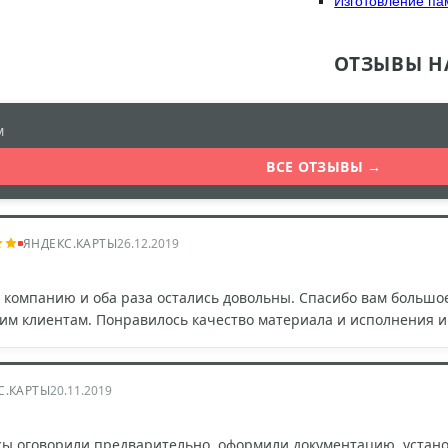
Изготовление па
ОТЗЫВЫ Н
м
ВСЕ ОТЗЫВЫ →
ЯНДЕКС.КАРТЫ
26.12.2019
компанию и оба раза остались довольны. Спасибо вам большое
оим клиентам. Понравилось качество материала и исполнения 
С.КАРТЫ
20.11.2019
ы оговорили предварительно, оформили документацию, установи