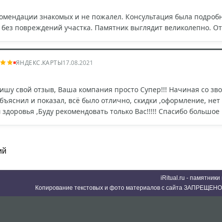
омендации знакомых и не пожалел. Консультация была подробн
 без повреждений участка. Памятник выглядит великолепно. 
ЯНДЕКС.КАРТЫ
17.08.2021
шу свой отзыв, Ваша компания просто Супер!!! Начиная со зв
ъяснил и показал, всё было отлично, скидки ,оформление, нет с
здоровья ,Буду рекомендовать только Вас!!!!! Спасибо большое
ий
iRitual.ru - памятник
Копирование текстовых и фото материалов с сайта ЗАПРЕЩЕНО 