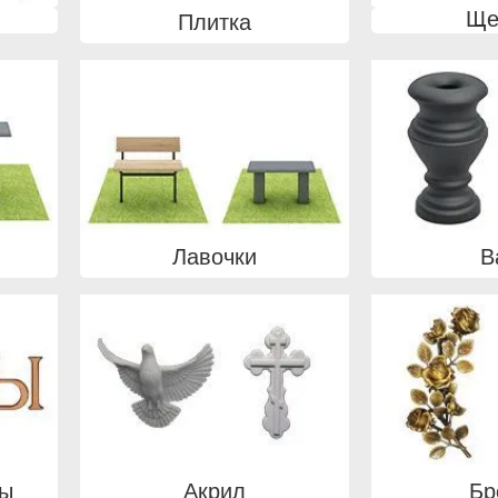
Ще
Плитка
Лавочки
В
вы
Акрил
Бр