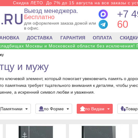
Скидка ЛЕТО. До 7% до 15 августа на все заказы с ус
Выезд менеджера.
+7 4
Бесплатно
60
для оформления заказа домой или
в офис.
ТАНОВКА
ДОСТАВКА
ГАРАНТИЯ
ОПЛАТА
СКИДК
 кладбищах Москвы и Московской области без исключения! 
жу
тцу и мужу
то ключевой элемент, который помогает увековечить память о доро
о памятника требует тщательного внимания к деталям, чтобы учест
шение, а искренний символ любви и уважения.
Памятники
по Форме
по Видам
Това