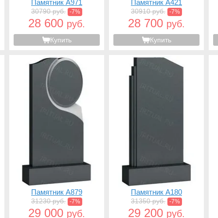
Памятник A971
Памятник A421
30790 руб.
30910 руб.
-7%
-7%
28 600
28 700
руб.
руб.
Купить
Купить
Памятник A879
Памятник A180
31230 руб.
31350 руб.
-7%
-7%
29 000
29 200
руб.
руб.