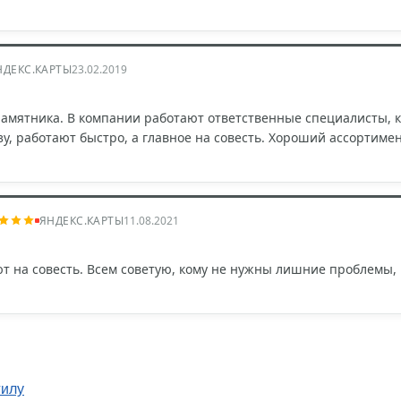
НДЕКС.КАРТЫ
23.02.2019
памятника. В компании работают ответственные специалисты, 
зу, работают быстро, а главное на совесть. Хороший ассортиме
ЯНДЕКС.КАРТЫ
11.08.2021
ют на совесть. Всем советую, кому не нужны лишние проблемы
гилу