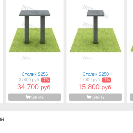
Столик S256
Столик S250
37400 руб.
17000 руб.
-7%
-7%
34 700
15 800
руб.
руб.
Купить
Купить
ий