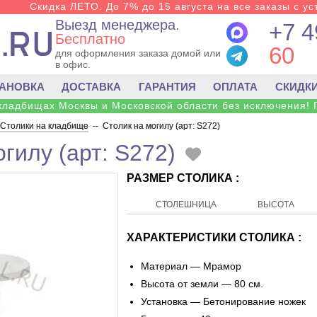
Скидка ЛЕТО. До 7% до 15 августа на все заказы с ус
Выезд менеджера.
+7 4
Бесплатно
60
для оформления заказа домой или
в офис.
ТАНОВКА
ДОСТАВКА
ГАРАНТИЯ
ОПЛАТА
СКИДК
 кладбищах Москвы и Московской области без исключения! 
Столики на кладбище
--
Столик на могилу (арт: S272)
гилу (арт: S272)
РАЗМЕР СТОЛИКА :
СТОЛЕШНИЦА
ВЫСОТА
ХАРАКТЕРИСТИКИ СТОЛИКА :
Материал — Мрамор
Высота от земли — 80 см.
Установка — Бетонирование ножек