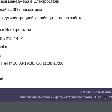
езд менеджера в Электростали
нлайн с 3D-просмотром
с администрацией кладбища — наша забота
к в Электростали
95) 215-14-91
ual.ru
а
Пн-Пт 10:00-19:00, Сб 11:00-17:00
ий
iRitual.ru - памятник
Копирование текстовых и фото материалов с сайта ЗАПРЕЩЕНО 