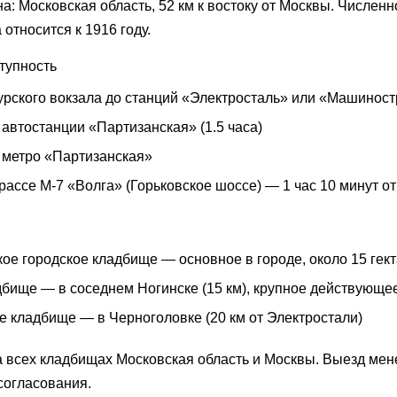
на:
Московская область, 52 км к востоку от Москвы
. Числен
 относится к
1916
году.
тупность
урского вокзала до станций «Электросталь» или «Машиностр
 автостанции «Партизанская» (1.5 часа)
т метро «Партизанская»
рассе М-7 «Волга» (Горьковское шоссе) — 1 час 10 минут о
кое городское кладбище
— основное в городе, около 15 гек
дбище
— в соседнем Ногинске (15 км), крупное действующе
е кладбище
— в Черноголовке (20 км от Электростали)
 на всех кладбищах Московская область и Москвы. Выезд м
согласования.