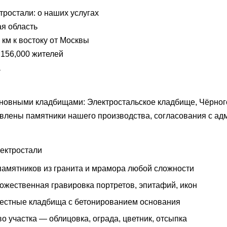
тростали: о наших услугах
я область
 км к востоку от Москвы
156,000 жителей
а
новными кладбищами: Электростальское кладбище, Чёрног
влены памятники нашего производства, согласования с ад
лектростали
памятников из гранита и мрамора любой сложности
ожественная гравировка портретов, эпитафий, икон
местные кладбища с бетонированием основания
о участка — облицовка, ограда, цветник, отсыпка