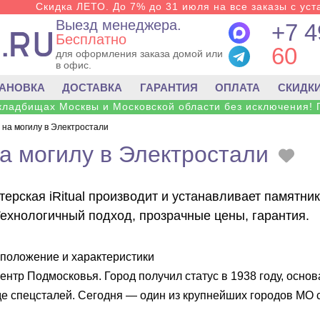
Скидка ЛЕТО. До 7% до 31 июля на все заказы с уста
Выезд менеджера.
+7 4
Бесплатно
60
для оформления заказа домой или
в офис.
ТАНОВКА
ДОСТАВКА
ГАРАНТИЯ
ОПЛАТА
СКИДК
 кладбищах Москвы и Московской области без исключения! 
 на могилу в Электростали
а могилу в Электростали
ерская iRitual производит и устанавливает памятни
Технологичный подход, прозрачные цены, гарантия.
сположение и характеристики
тр Подмосковья. Город получил статус в 1938 году, осно
де спецсталей. Сегодня — один из крупнейших городов МО 