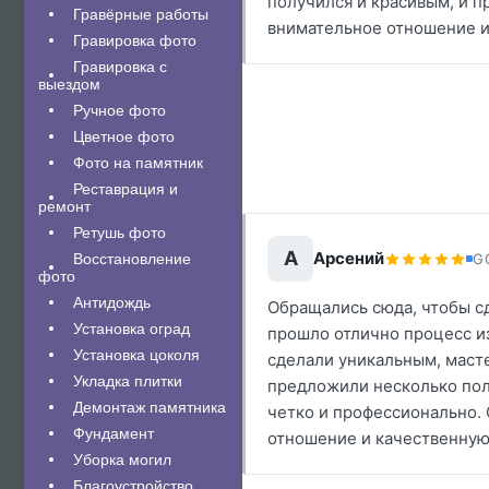
получился и красивым, и п
Гравëрные работы
внимательное отношение и
Гравировка фото
Гравировка с
выездом
Ручное фото
Цветное фото
Фото на памятник
Реставрация и
ремонт
Ретушь фото
А
Арсений
G
Восстановление
фото
Антидождь
Обращались сюда, чтобы сд
Установка оград
прошло отлично процесс и
Установка цоколя
сделали уникальным, маст
Укладка плитки
предложили несколько пол
Демонтаж памятника
четко и профессионально.
Фундамент
отношение и качественную
Уборка могил
Благоустройство