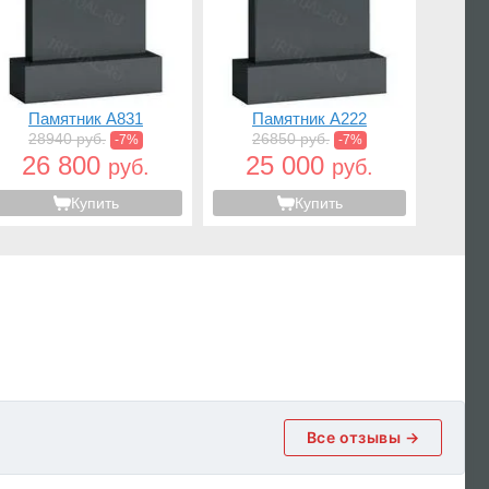
Памятник A831
Памятник A222
28940 руб.
26850 руб.
-7%
-7%
26 800
25 000
руб.
руб.
Купить
Купить
Все отзывы →