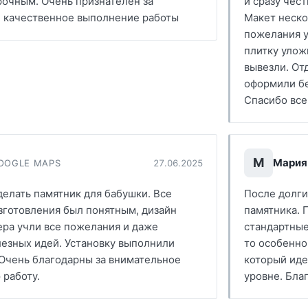
рочным. Очень признателен за
и сразу чест
 качественное выполнение работы
Макет неско
пожелания у
плитку улож
вывезли. От
оформили бе
Спасибо все
М
Мария
OOGLE MAPS
27.06.2025
елать памятник для бабушки. Все
После долги
зготовления был понятным, дизайн
памятника. 
ера учли все пожелания и даже
стандартные
езных идей. Установку выполнили
то особенно
 Очень благодарны за внимательное
который иде
 работу.
уровне. Бла