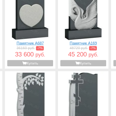
Памятник A687
Памятник A169
36160 руб.
48720 руб.
-7%
-7%
33 600
45 200
руб.
руб.
Купить
Купить