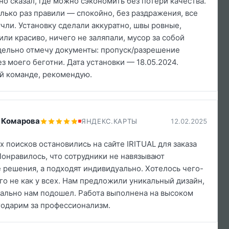
но сказал, где можно сэкономить без потери качества.
лько раз правили — спокойно, без раздражения, все
чли. Установку сделали аккуратно, швы ровные,
или красиво, ничего не заляпали, мусор за собой
дельно отмечу документы: пропуск/разрешение
з моего беготни. Дата установки — 18.05.2024.
й команде, рекомендую.
 Комарова
ЯНДЕКС.КАРТЫ
12.02.2025
х поисков остановились на сайте IRITUAL для заказа
Понравилось, что сотрудники не навязывают
 решения, а подходят индивидуально. Хотелось чего-
го не как у всех. Нам предложили уникальный дизайн,
ально нам подошел. Работа выполнена на высоком
годарим за профессионализм.