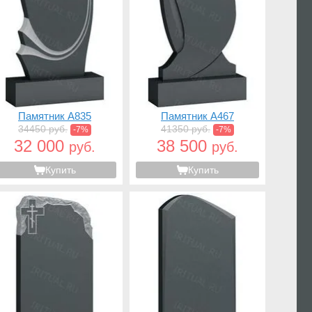
Памятник A835
Памятник A467
34450 руб.
41350 руб.
-7%
-7%
32 000
38 500
руб.
руб.
Купить
Купить