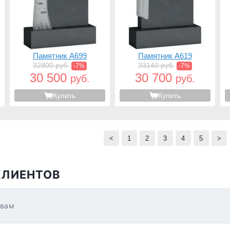
Памятник A699
Памятник A619
32800 руб.
33140 руб.
-7%
-7%
30 500
30 700
руб.
руб.
Купить
Купить
<
1
2
3
4
5
>
КЛИЕНТОВ
ывам