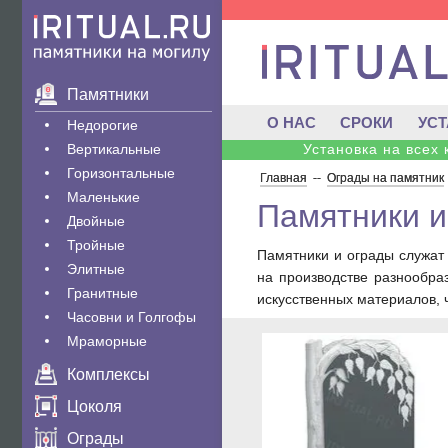
Памятники
О НАС
СРОКИ
УС
Недорогие
Вертикальные
Установка на всех
Горизонтальные
Главная
--
Ограды на памятник
Маленькие
Памятники и
Двойные
Тройные
Памятники и ограды служат
Элитные
на производстве разнообра
Гранитные
искусственных материалов, 
Часовни и Голгофы
Мраморные
Комплексы
Цоколя
Ограды