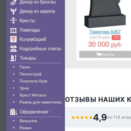
Декор из бронзы
Декор из акрила
Кресты
Лампады
Памятник A367
32270 руб.
-7%
Колумбарий
30 000
руб.
Надгробные плиты
Купить
Товары
Газон
Пескоструй
Позолота букв
Урна
Крест Металл
ОТЗЫВЫ НАШИХ 
Рамка для памятника
Оформление
4,9
по 118 отз
Виньетки
Рамки