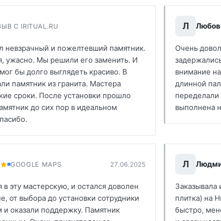
Л
Любов
ЫВ С IRITUAL.RU
ял невзрачный и пожелтевший памятник.
Очень довол
я, ужасно. Мы решили его заменить. И
задержались
смог бы долго выглядеть красиво. В
внимание на 
ли памятник из гранита. Мастера
длинной пал
кие сроки. После установки прошло
переделали 
памятник до сих пор в идеальном
выполнена н
пасибо.
Л
Людми
GOOGLE MAPS
27.06.2025
в эту мастерскую, и остался доволен
Заказывала 
пе, от выбора до установки сотрудники
плитка) на 
 и оказали поддержку. Памятник
быстро, мен