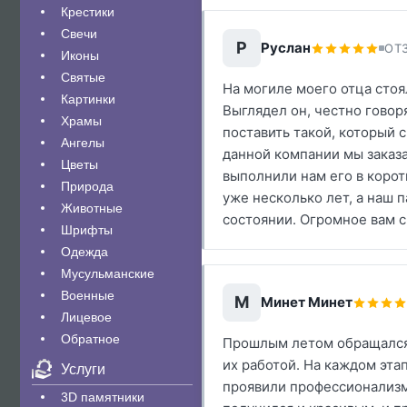
Крестики
Свечи
Р
Руслан
ОТЗ
Иконы
Святые
На могиле моего отца сто
Картинки
Выглядел он, честно говор
Храмы
поставить такой, который 
Ангелы
данной компании мы заказа
Цветы
выполнили нам его в корот
Природа
уже несколько лет, а наш 
Животные
состоянии. Огромное вам с
Шрифты
Одежда
Мусульманские
Военные
М
Минет Минет
Лицевое
Обратное
Прошлым летом обращался 
их работой. На каждом эта
Услуги
проявили профессионализм
3D памятники