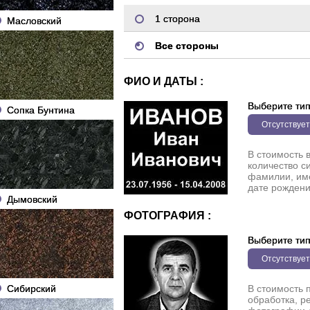
1 сторона
Масловский
Все стороны
ФИО И ДАТЫ :
Выберите ти
Сопка Бунтина
Отсутствует
В стоимость 
количество с
фамилии, име
дате рождени
Дымовский
ФОТОГРАФИЯ :
Выберите ти
Отсутствует
Сибирский
В стоимость 
обработка, р