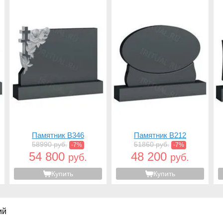
Памятник B346
Памятник B212
58990 руб.
51860 руб.
-7%
-7%
54 800
48 200
руб.
руб.
Купить
Купить
ий