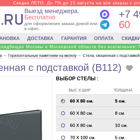
Скидка ЛЕТО. До 7% до 15 августа на все заказы с ус
Выезд менеджера.
+7 4
Бесплатно
60
для оформления заказа домой или
в офис.
ТАНОВКА
ДОСТАВКА
ГАРАНТИЯ
ОПЛАТА
СКИДК
 кладбищах Москвы и Московской области без исключения! 
а
--
Горизонтальные памятники на могилу
--
Стела, скошенная с подставкой
енная с подставкой (B112)
ВЫБОР СТЕЛЫ :
ВЫС Х ШИР
ТОЛЩИНА
60 Х 80 см.
5 см.
60 Х 80 см.
8 см.
60 Х 80 см.
10 см.
70 Х 100 см.
5 см.