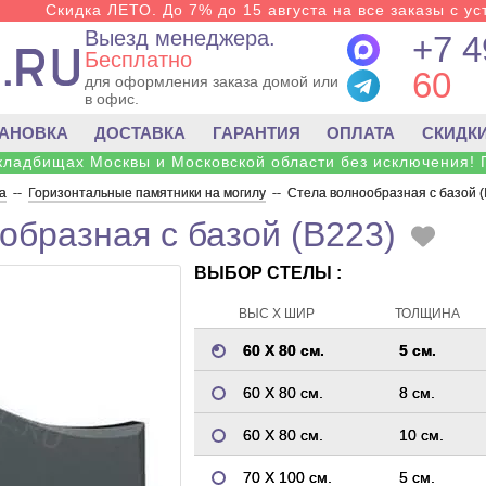
Скидка ЛЕТО. До 7% до 15 августа на все заказы с ус
Выезд менеджера.
+7 4
Бесплатно
60
для оформления заказа домой или
в офис.
ТАНОВКА
ДОСТАВКА
ГАРАНТИЯ
ОПЛАТА
СКИДК
 кладбищах Москвы и Московской области без исключения! 
а
--
Горизонтальные памятники на могилу
--
Стела волнообразная с базой (
образная с базой (B223)
ВЫБОР СТЕЛЫ :
ВЫС Х ШИР
ТОЛЩИНА
60 Х 80 см.
5 см.
60 Х 80 см.
8 см.
60 Х 80 см.
10 см.
70 Х 100 см.
5 см.