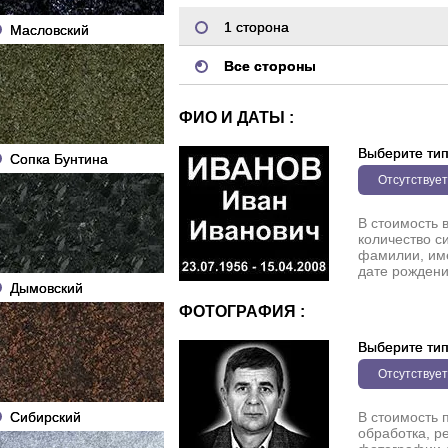
1 сторона
Масловский
Все стороны
ФИО И ДАТЫ :
Выберите ти
Сопка Бунтина
Отсутствует
В стоимость 
количество с
фамилии, име
дате рождени
Дымовский
ФОТОГРАФИЯ :
Выберите ти
Отсутствует
Сибирский
В стоимость 
обработка, р