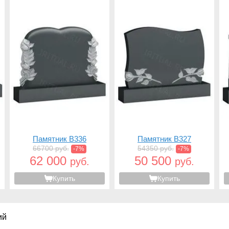
Памятник B336
Памятник B327
66700 руб.
54350 руб.
-7%
-7%
62 000
50 500
руб.
руб.
Купить
Купить
ий