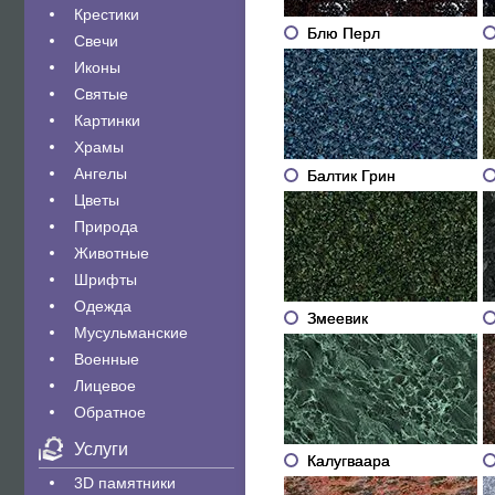
Крестики
Блю Перл
Свечи
Иконы
Святые
Картинки
Храмы
Ангелы
Балтик Грин
Цветы
Природа
Животные
Шрифты
Одежда
Змеевик
Мусульманские
Военные
Лицевое
Обратное
Услуги
Калугваара
3D памятники