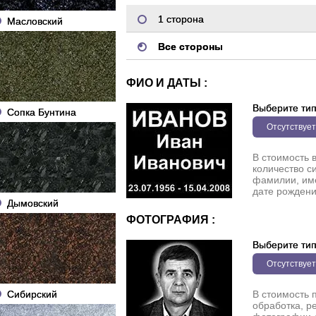
1 сторона
Масловский
Все стороны
ФИО И ДАТЫ :
Выберите ти
Сопка Бунтина
Отсутствует
В стоимость 
количество с
фамилии, име
дате рождени
Дымовский
ФОТОГРАФИЯ :
Выберите ти
Отсутствует
Сибирский
В стоимость 
обработка, р