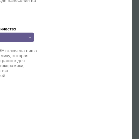
для нанесения на
ичество
НЕ включена ниша
мику, которая
 граните для
токерамики,
ется
ой.