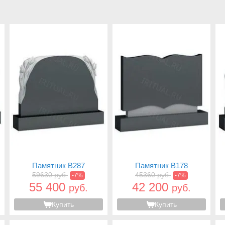
Памятник B287
Памятник B178
59630 руб.
45360 руб.
-7%
-7%
55 400
42 200
руб.
руб.
Купить
Купить