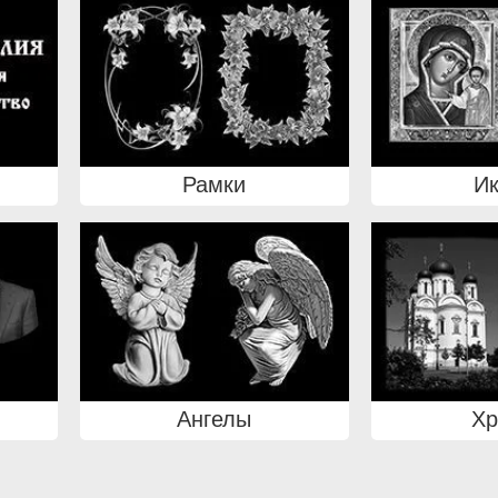
Рамки
И
Ангелы
Х