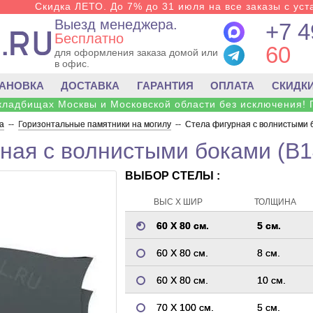
Скидка ЛЕТО. До 7% до 31 июля на все заказы с уста
Выезд менеджера.
+7 4
Бесплатно
60
для оформления заказа домой или
в офис.
ТАНОВКА
ДОСТАВКА
ГАРАНТИЯ
ОПЛАТА
СКИДК
 кладбищах Москвы и Московской области без исключения! 
а
--
Горизонтальные памятники на могилу
--
Стела фигурная с волнистыми 
ная с волнистыми боками (B1
ВЫБОР СТЕЛЫ :
ВЫС Х ШИР
ТОЛЩИНА
60 Х 80 см.
5 см.
60 Х 80 см.
8 см.
60 Х 80 см.
10 см.
70 Х 100 см.
5 см.