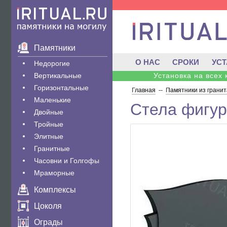
Памятники
О НАС
СРОКИ
УС
Недорогие
Вертикальные
Установка на всех
Горизонтальные
Главная
--
Памятники из гранит
Маленькие
Стела фигур
Двойные
Тройные
Элитные
Гранитные
Часовни и Голгофы
Мраморные
Комплексы
Цоколя
Ограды