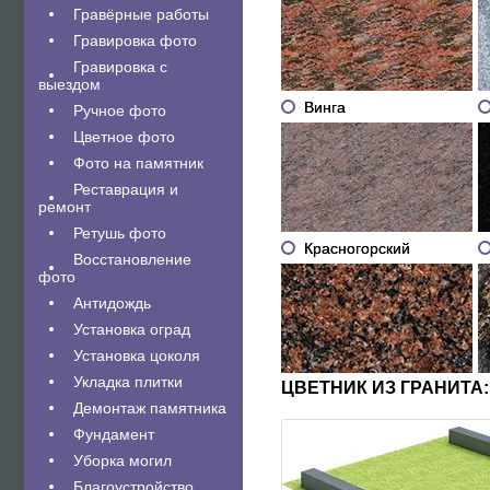
Гравëрные работы
Гравировка фото
Гравировка с
выездом
Винга
Ручное фото
Цветное фото
Фото на памятник
Реставрация и
ремонт
Ретушь фото
Красногорский
Восстановление
фото
Антидождь
Установка оград
Установка цоколя
Укладка плитки
ЦВЕТНИК ИЗ ГРАНИТА:
Демонтаж памятника
Фундамент
Уборка могил
Благоустройство