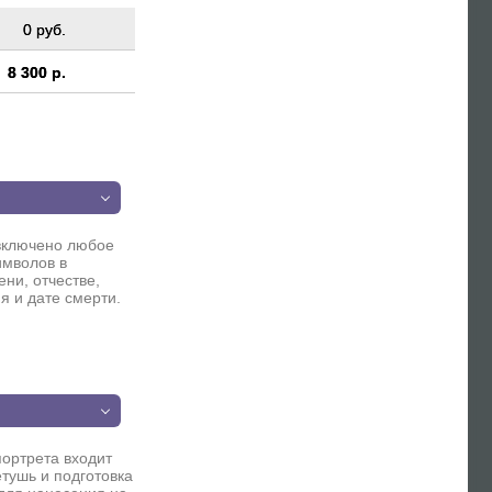
0 руб.
8 300 р.
п
включено любое
имволов в
ни, отчестве,
я и дате смерти.
п
портрета входит
етушь и подготовка