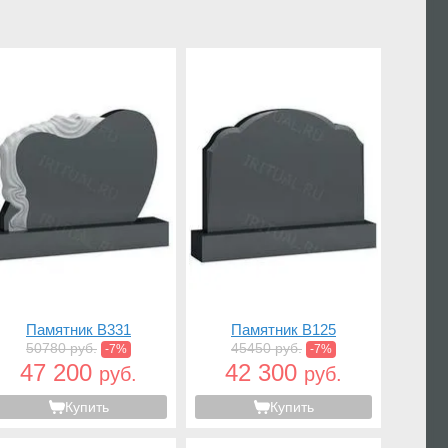
Памятник B331
Памятник B125
50780 руб.
45450 руб.
-7%
-7%
47 200
42 300
руб.
руб.
Купить
Купить