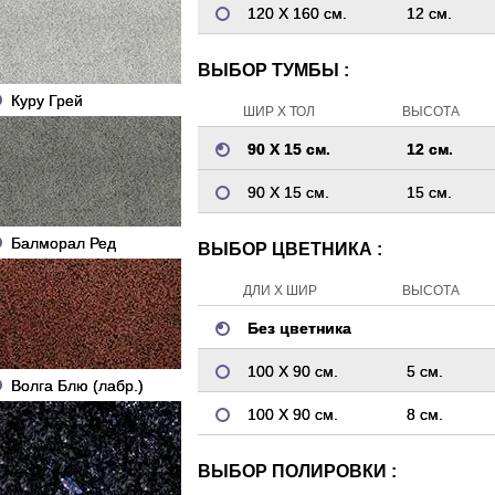
120 Х 160 см.
12 см.
ВЫБОР ТУМБЫ :
Куру Грей
ШИР Х ТОЛ
ВЫСОТА
90 Х 15 см.
12 см.
90 Х 15 см.
15 см.
Балморал Ред
ВЫБОР ЦВЕТНИКА :
ДЛИ Х ШИР
ВЫСОТА
Без цветника
100 Х 90 см.
5 см.
Волга Блю (лабр.)
100 Х 90 см.
8 см.
ВЫБОР ПОЛИРОВКИ :