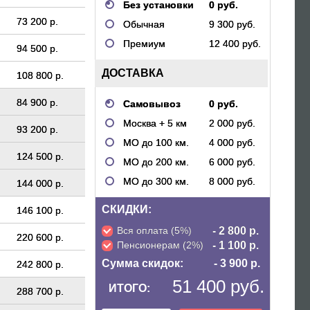
Без установки
0 руб.
73 200 р.
Обычная
9 300 руб.
Премиум
12 400 руб.
94 500 р.
ДОСТАВКА
108 800 р.
84 900 р.
Самовывоз
0 руб.
Москва + 5 км
2 000 руб.
93 200 р.
МО до 100 км.
4 000 руб.
124 500 р.
МО до 200 км.
6 000 руб.
МО до 300 км.
8 000 руб.
144 000 р.
СКИДКИ:
146 100 р.
Вся оплата (5%)
- 2 800 р.
220 600 р.
Пенсионерам (2%)
- 1 100 р.
Сумма скидок:
- 3 900 р.
242 800 р.
51 400 руб.
ИТОГО:
288 700 р.