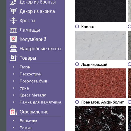
Декор из бронзы
Декор из акрила
Кресты
Коелга
Лампады
Колумбарий
Надгробные плиты
Товары
Лезниковский
Газон
Пескоструй
Позолота букв
Урна
Крест Металл
Гранатов. Амфиболит
Рамка для памятника
Оформление
Виньетки
Рамки