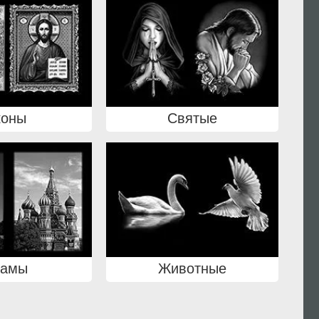
коны
Святые
рамы
Животные