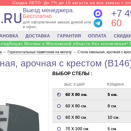
Скидка ЛЕТО. До 7% до 15 августа на все заказы с ус
Выезд менеджера.
+7 4
Бесплатно
60
для оформления заказа домой или
в офис.
ТАНОВКА
ДОСТАВКА
ГАРАНТИЯ
ОПЛАТА
СКИДК
 кладбищах Москвы и Московской области без исключения! 
а
--
Горизонтальные памятники на могилу
--
Стела овальная, арочная с кре
ная, арочная с крестом (B146
ВЫБОР СТЕЛЫ :
ВЫС Х ШИР
ТОЛЩИНА
60 Х 80 см.
5 см.
60 Х 80 см.
8 см.
60 Х 80 см.
10 см.
70 Х 100 см.
5 см.