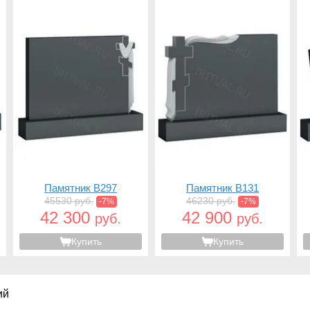
Памятник B297
Памятник B131
45530 руб.
46230 руб.
-7%
-7%
42 300
42 900
руб.
руб.
Купить
Купить
ий