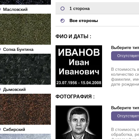
1 сторона
Масловский
Все стороны
ФИО И ДАТЫ :
Выберите ти
Сопка Бунтина
Отсутствует
В стоимость 
количество с
фамилии, име
дате рождени
Дымовский
ФОТОГРАФИЯ :
Выберите ти
Отсутствует
Сибирский
В стоимость 
обработка, р