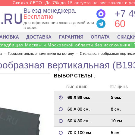
Скидка ЛЕТО. До 7% до 15 августа на все заказы с ус
Выезд менеджера.
+7 4
Бесплатно
60
для оформления заказа домой или
в офис.
ТАНОВКА
ДОСТАВКА
ГАРАНТИЯ
ОПЛАТА
СКИДК
 кладбищах Москвы и Московской области без исключения! 
а
--
Горизонтальные памятники на могилу
--
Стела, волнообразная вертика
ообразная вертикальная (B19
ВЫБОР СТЕЛЫ :
ВЫС Х ШИР
ТОЛЩИНА
60 Х 80 см.
5 см.
60 Х 80 см.
8 см.
60 Х 80 см.
10 см.
70 Х 100 см.
5 см.