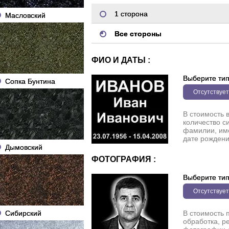
1 сторона
Масловский
Все стороны
ФИО И ДАТЫ :
Выберите ти
Сопка Бунтина
Отсутствует
В стоимость 
количество с
фамилии, име
дате рождени
Дымовский
ФОТОГРАФИЯ :
Выберите ти
Отсутствует
Сибирский
В стоимость 
обработка, р