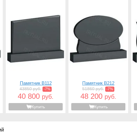
Памятник B112
Памятник B212
43850 руб.
51860 руб.
-7%
-7%
40 800
48 200
руб.
руб.
Купить
Купить
ий