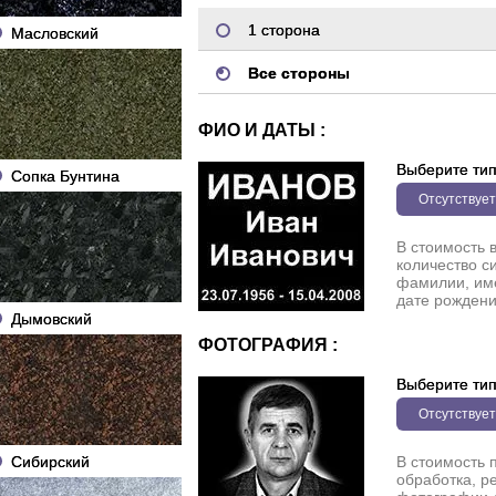
1 сторона
Масловский
Все стороны
ФИО И ДАТЫ :
Выберите ти
Сопка Бунтина
Отсутствует
В стоимость 
количество с
фамилии, име
дате рождени
Дымовский
ФОТОГРАФИЯ :
Выберите ти
Отсутствует
Сибирский
В стоимость 
обработка, р