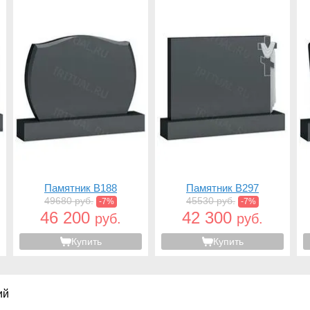
Памятник B188
Памятник B297
49680 руб.
45530 руб.
-7%
-7%
46 200
42 300
руб.
руб.
Купить
Купить
ий