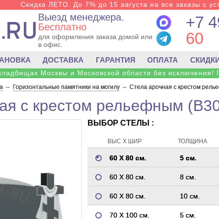
Скидка ЛЕТО. До 7% до 15 августа на все заказы с ус
Выезд менеджера.
+7 4
Бесплатно
60
для оформления заказа домой или
в офис.
ТАНОВКА
ДОСТАВКА
ГАРАНТИЯ
ОПЛАТА
СКИДК
 кладбищах Москвы и Московской области без исключения! 
а
--
Горизонтальные памятники на могилу
--
Стела арочная с крестом рель
ая с крестом рельефным (B30
ВЫБОР СТЕЛЫ :
ВЫС Х ШИР
ТОЛЩИНА
60 Х 80 см.
5 см.
60 Х 80 см.
8 см.
60 Х 80 см.
10 см.
70 Х 100 см.
5 см.