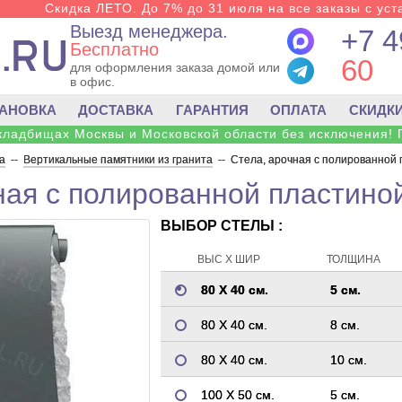
Скидка ЛЕТО. До 7% до 31 июля на все заказы с уста
Выезд менеджера.
+7 4
Бесплатно
60
для оформления заказа домой или
в офис.
ТАНОВКА
ДОСТАВКА
ГАРАНТИЯ
ОПЛАТА
СКИДК
 кладбищах Москвы и Московской области без исключения! 
а
--
Вертикальные памятники из гранита
--
Стела, арочная с полированной 
ная с полированной пластиной
ВЫБОР СТЕЛЫ :
ВЫС Х ШИР
ТОЛЩИНА
80 Х 40 см.
5 см.
80 Х 40 см.
8 см.
80 Х 40 см.
10 см.
100 Х 50 см.
5 см.