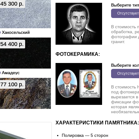
45 300 р.
Выберите ти
Отсутствует
В стоимость 
обработка, р
Хакосельский
фотографии 
гранит.
54 400 р.
ФОТОКЕРАМИКА:
Выберите кол
Амадеус
Отсутствует
77 100 р.
В стоимость 
под фотокера
вырезается в
фиксации фо
которая явля
необязательн
ХАРАКТЕРИСТИКИ ПАМЯТНИКА:
Полировка — 5 сторон