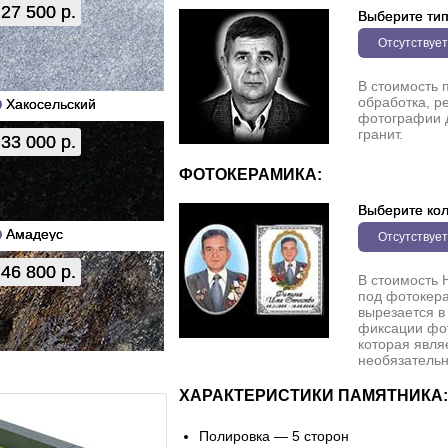
27 500 р.
Выберите ти
Отсутствует
В стоимость 
обработка, р
Хакосельский
фотографии 
гранит.
33 000 р.
ФОТОКЕРАМИКА:
Выберите кол
Амадеус
Отсутствует
46 800 р.
В стоимость 
под фотокера
вырезается в
фиксации фо
которая явля
необязательн
ХАРАКТЕРИСТИКИ ПАМЯТНИКА:
Полировка — 5 сторон