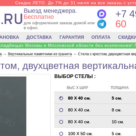
Скидка ЛЕТО. До 7% до 31 июля на все заказы с уста
Выезд менеджера.
+7 4
Бесплатно
60
для оформления заказа домой или
в офис.
ТАНОВКА
ДОСТАВКА
ГАРАНТИЯ
ОПЛАТА
СКИДК
 кладбищах Москвы и Московской области без исключения! 
а
--
Вертикальные памятники из гранита
--
Стела с крестом, двухцветная ве
стом, двухцветная вертикальн
ВЫБОР СТЕЛЫ :
ВЫС Х ШИР
ТОЛЩИНА
80 Х 40 см.
5 см.
80 Х 40 см.
8 см.
80 Х 40 см.
10 см.
100 Х 50 см.
5 см.