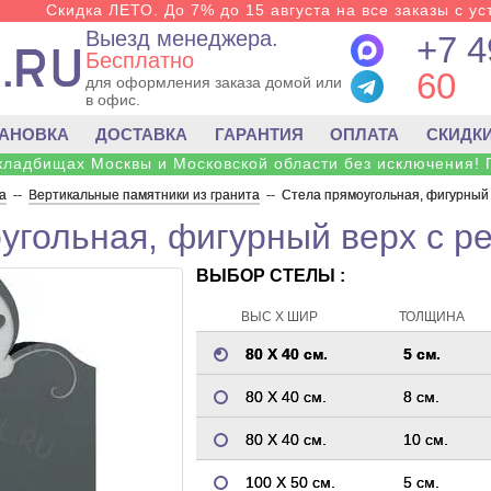
Скидка ЛЕТО. До 7% до 15 августа на все заказы с ус
Выезд менеджера.
+7 4
Бесплатно
60
для оформления заказа домой или
в офис.
ТАНОВКА
ДОСТАВКА
ГАРАНТИЯ
ОПЛАТА
СКИДК
 кладбищах Москвы и Московской области без исключения! 
а
--
Вертикальные памятники из гранита
--
Стела прямоугольная, фигурный 
угольная, фигурный верх с р
ВЫБОР СТЕЛЫ :
ВЫС Х ШИР
ТОЛЩИНА
80 Х 40 см.
5 см.
80 Х 40 см.
8 см.
80 Х 40 см.
10 см.
100 Х 50 см.
5 см.