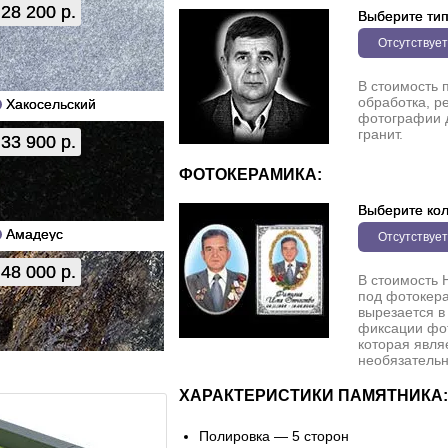
28 200 р.
Выберите ти
Отсутствует
В стоимость 
обработка, р
Хакосельский
фотографии 
гранит.
33 900 р.
ФОТОКЕРАМИКА:
Выберите кол
Амадеус
Отсутствует
48 000 р.
В стоимость 
под фотокера
вырезается в
фиксации фо
которая явля
необязательн
ХАРАКТЕРИСТИКИ ПАМЯТНИКА:
Полировка — 5 сторон