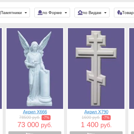
Памятники
по Форме
по Видам
Това
Акрил X666
Акрил X790
78500 руб.
1600 руб.
-7%
-7%
73 000
1 400
руб.
руб.