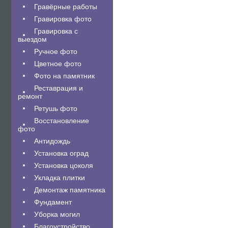
Гравëрные работы
Гравировка фото
Гравировка с
выездом
Ручное фото
Цветное фото
Фото на памятник
Реставрация и
ремонт
Ретушь фото
Восстановление
фото
Антидождь
Установка оград
Установка цоколя
Укладка плитки
Демонтаж памятника
Фундамент
Уборка могил
Благоустройство