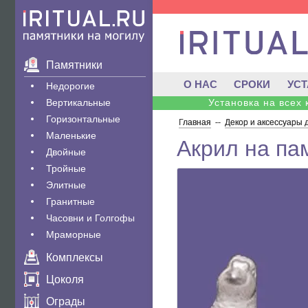
Памятники
О НАС
СРОКИ
УС
Недорогие
Вертикальные
Установка на всех
Горизонтальные
Главная
--
Декор и аксессуары 
Маленькие
Акрил на пам
Двойные
Тройные
Элитные
Гранитные
Часовни и Голгофы
Мраморные
Комплексы
Цоколя
Ограды