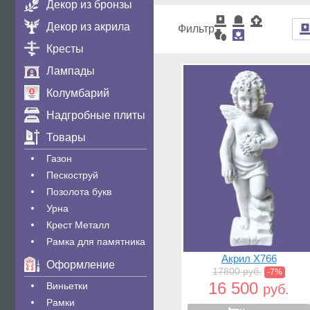
Декор из бронзы
Декор из акрила
Фильтр
Кресты
Лампады
Колумбарий
Надгробные плиты
Товары
Газон
Пескоструй
Позолота букв
Урна
Крест Металл
Рамка для памятника
Акрил X766
Оформление
17800 руб.
-7%
16 500
Виньетки
руб.
Рамки