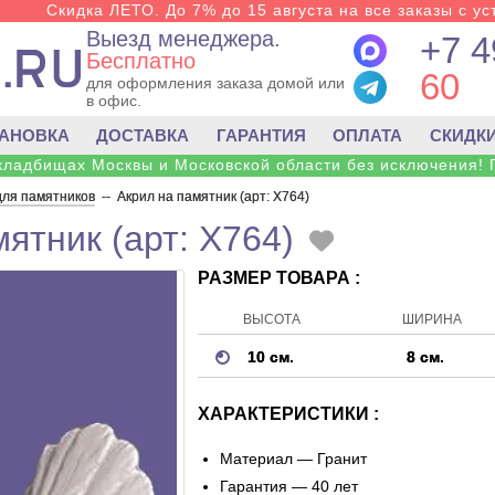
Скидка ЛЕТО. До 7% до 15 августа на все заказы с ус
Выезд менеджера.
+7 4
Бесплатно
60
для оформления заказа домой или
в офис.
ТАНОВКА
ДОСТАВКА
ГАРАНТИЯ
ОПЛАТА
СКИДК
 кладбищах Москвы и Московской области без исключения! 
для памятников
--
Акрил на памятник (арт: X764)
ятник (арт: X764)
РАЗМЕР ТОВАРА :
ВЫСОТА
ШИРИНА
10 см.
8 см.
ХАРАКТЕРИСТИКИ :
Материал —
Гранит
Гарантия — 40 лет