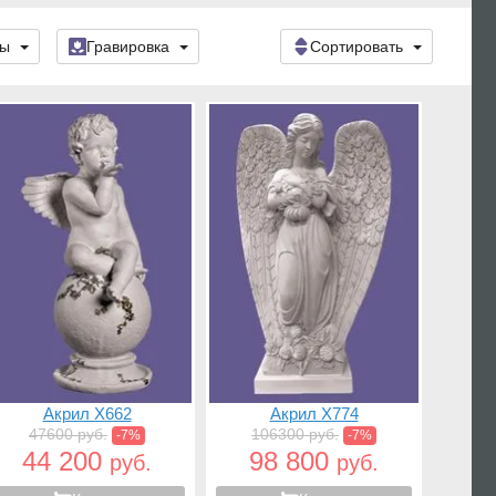
ры
Гравировка
Сортировать
Акрил X662
Акрил X774
47600 руб.
106300 руб.
-7%
-7%
44 200
98 800
руб.
руб.