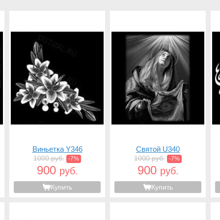
Виньетка Y346
Святой U340
1000 руб.
1000 руб.
-7%
-7%
900
900
руб.
руб.
Купить
Купить