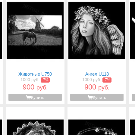
Животные U750
Ангел U118
1000 руб.
1000 руб.
-7%
-7%
900
900
руб.
руб.
Купить
Купить