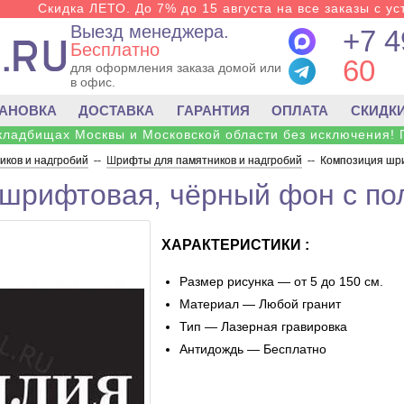
Скидка ЛЕТО. До 7% до 15 августа на все заказы с ус
Выезд менеджера.
+7 4
Бесплатно
60
для оформления заказа домой или
в офис.
ТАНОВКА
ДОСТАВКА
ГАРАНТИЯ
ОПЛАТА
СКИДК
 кладбищах Москвы и Московской области без исключения! 
ков и надгробий
--
Шрифты для памятников и надгробий
--
Композиция шри
шрифтовая, чёрный фон с по
ХАРАКТЕРИСТИКИ :
Размер рисунка — от 5 до 150 см.
Материал — Любой гранит
Тип — Лазерная гравировка
Антидождь — Бесплатно