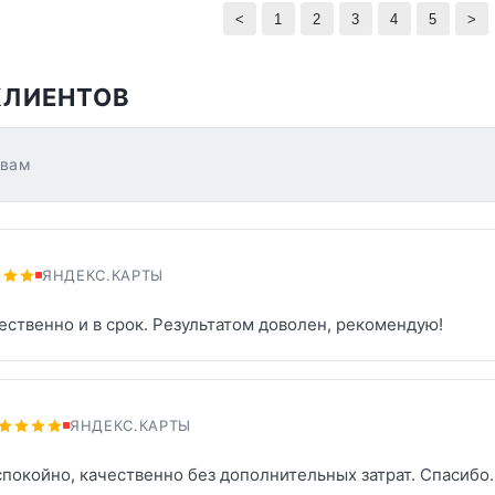
<
1
2
3
4
5
>
КЛИЕНТОВ
ывам
ЯНДЕКС.КАРТЫ
ственно и в срок. Результатом доволен, рекомендую!
ЯНДЕКС.КАРТЫ
спокойно, качественно без дополнительных затрат. Спасибо.