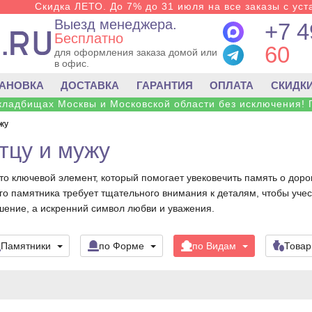
Скидка ЛЕТО. До 7% до 31 июля на все заказы с уста
Выезд менеджера.
+7 4
Бесплатно
60
для оформления заказа домой или
в офис.
ТАНОВКА
ДОСТАВКА
ГАРАНТИЯ
ОПЛАТА
СКИДК
 кладбищах Москвы и Московской области без исключения! 
жу
тцу и мужу
то ключевой элемент, который помогает увековечить память о доро
о памятника требует тщательного внимания к деталям, чтобы учест
шение, а искренний символ любви и уважения.
Памятники
по Форме
по Видам
Това