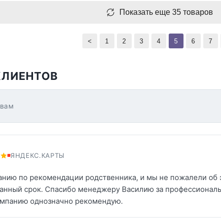
Показать еще 35 товаров
<
1
2
3
4
5
6
7
КЛИЕНТОВ
ывам
ЯНДЕКС.КАРТЫ
нию по рекомендации родственника, и мы не пожалели об эт
анный срок. Спасибо менеджеру Василию за профессионал
омпанию однозначно рекомендую.