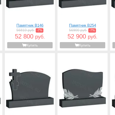
Памятник B146
Памятник B254
56810 руб.
56900 руб.
-7%
-7%
52 800
52 900
руб.
руб.
Купить
Купить