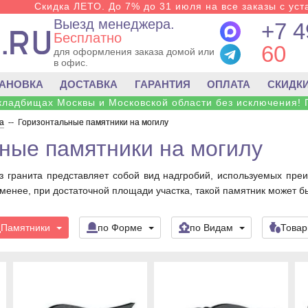
Скидка ЛЕТО. До 7% до 31 июля на все заказы с уста
Выезд менеджера.
+7 4
Бесплатно
60
для оформления заказа домой или
в офис.
ТАНОВКА
ДОСТАВКА
ГАРАНТИЯ
ОПЛАТА
СКИДК
 кладбищах Москвы и Московской области без исключения! 
а
--
Горизонтальные памятники на могилу
ные памятники на могилу
з гранита представляет собой вид надгробий, используемых пр
 менее, при достаточной площади участка, такой памятник может б
Памятники
по Форме
по Видам
Това