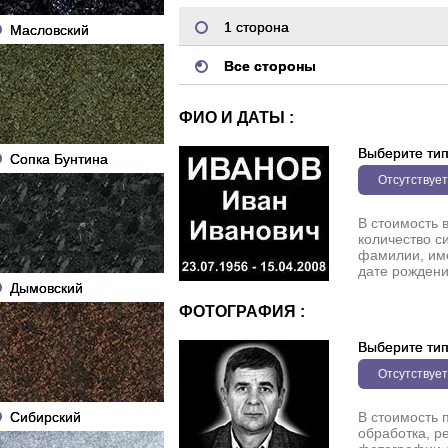
1 сторона
Масловский
Все стороны
ФИО И ДАТЫ :
Выберите ти
Сопка Бунтина
Отсутствует
В стоимость 
количество с
фамилии, име
дате рождени
Дымовский
ФОТОГРАФИЯ :
Выберите ти
Отсутствует
Сибирский
В стоимость 
обработка, р