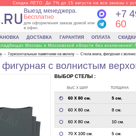
Скидка ЛЕТО. До 7% до 15 августа на все заказы с ус
Выезд менеджера.
+7 4
Бесплатно
60
для оформления заказа домой или
в офис.
ТАНОВКА
ДОСТАВКА
ГАРАНТИЯ
ОПЛАТА
СКИДК
 кладбищах Москвы и Московской области без исключения! 
а
--
Горизонтальные памятники на могилу
--
Стела книга, фигурная с волни
, фигурная с волнистым верхо
ВЫБОР СТЕЛЫ :
ВЫС Х ШИР
ТОЛЩИНА
60 Х 80 см.
5 см.
60 Х 80 см.
8 см.
60 Х 80 см.
10 см.
70 Х 100 см.
5 см.