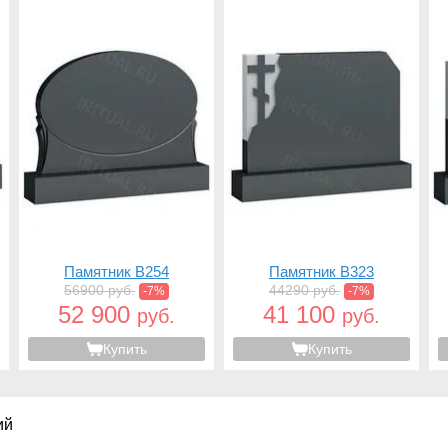
Памятник B254
Памятник B323
56900 руб.
44290 руб.
-7%
-7%
52 900
41 100
руб.
руб.
Купить
Купить
ий