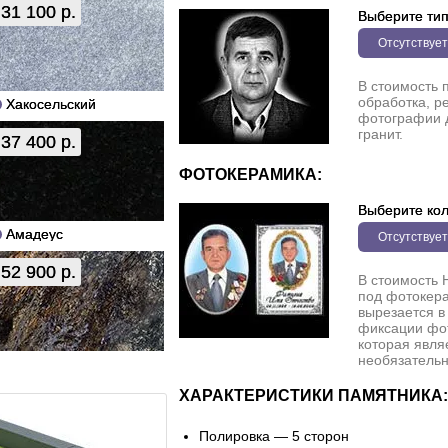
31 100 р.
Выберите ти
Отсутствует
В стоимость 
обработка, р
Хакосельский
фотографии 
гранит.
37 400 р.
ФОТОКЕРАМИКА:
Выберите кол
Амадеус
Отсутствует
52 900 р.
В стоимость 
под фотокера
вырезается в
фиксации фо
которая явля
необязательн
ХАРАКТЕРИСТИКИ ПАМЯТНИКА:
Полировка — 5 сторон