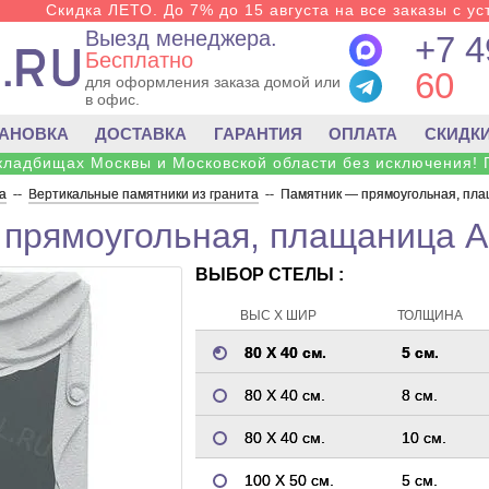
Скидка ЛЕТО. До 7% до 15 августа на все заказы с ус
Выезд менеджера.
+7 4
Бесплатно
60
для оформления заказа домой или
в офис.
ТАНОВКА
ДОСТАВКА
ГАРАНТИЯ
ОПЛАТА
СКИДК
 кладбищах Москвы и Московской области без исключения! 
а
--
Вертикальные памятники из гранита
--
Памятник — прямоугольная, пл
прямоугольная, плащаница 
ВЫБОР СТЕЛЫ :
ВЫС Х ШИР
ТОЛЩИНА
80 Х 40 см.
5 см.
80 Х 40 см.
8 см.
80 Х 40 см.
10 см.
100 Х 50 см.
5 см.