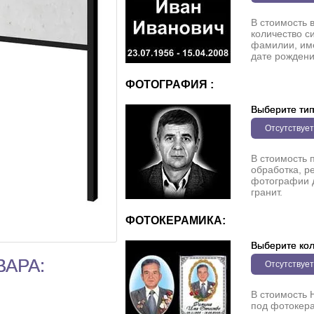
В стоимость 
количество с
фамилии, име
дате рождени
ФОТОГРАФИЯ :
Выберите ти
Отсутствует
В стоимость 
обработка, р
фотографии 
гранит.
ФОТОКЕРАМИКА:
Выберите кол
ВАРА:
Отсутствует
В стоимость 
под фотокера