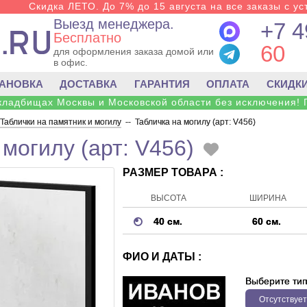
Скидка ЛЕТО. До 7% до 15 августа на все заказы с ус
Выезд менеджера.
+7 4
Бесплатно
60
для оформления заказа домой или
в офис.
ТАНОВКА
ДОСТАВКА
ГАРАНТИЯ
ОПЛАТА
СКИДК
 кладбищах Москвы и Московской области без исключения! 
Таблички на памятник и могилу
--
Табличка на могилу (арт: V456)
могилу (арт: V456)
РАЗМЕР ТОВАРА :
ВЫСОТА
ШИРИНА
40 см.
60 см.
ФИО И ДАТЫ :
Выберите ти
Отсутствует