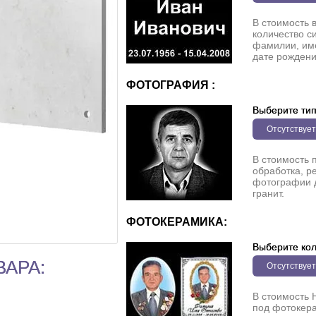
В стоимость 
количество с
фамилии, име
дате рождени
ФОТОГРАФИЯ :
Выберите ти
Отсутствует
В стоимость 
обработка, р
фотографии 
гранит.
ФОТОКЕРАМИКА:
Выберите кол
ВАРА:
Отсутствует
В стоимость 
под фотокера