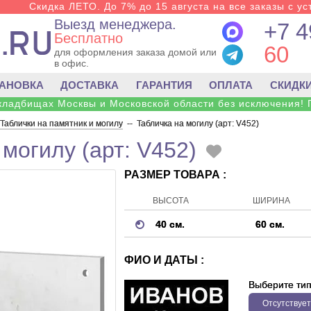
Скидка ЛЕТО. До 7% до 15 августа на все заказы с ус
Выезд менеджера.
+7 4
Бесплатно
60
для оформления заказа домой или
в офис.
ТАНОВКА
ДОСТАВКА
ГАРАНТИЯ
ОПЛАТА
СКИДК
 кладбищах Москвы и Московской области без исключения! 
Таблички на памятник и могилу
--
Табличка на могилу (арт: V452)
могилу (арт: V452)
РАЗМЕР ТОВАРА :
ВЫСОТА
ШИРИНА
40 см.
60 см.
ФИО И ДАТЫ :
Выберите ти
Отсутствует