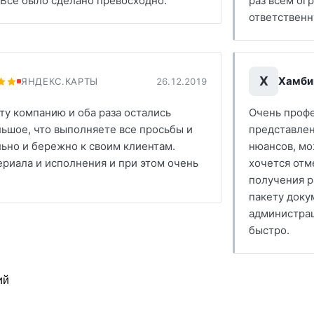
 Все было сделано превосходно.
раз всем ог
ответственн
Х
Хамби
ЯНДЕКС.КАРТЫ
26.12.2019
ту компанию и оба раза остались
Очень профе
ьшое, что выполняете все просьбы и
представлен
ьно и бережно к своим клиентам.
нюансов, мо
риала и исполнения и при этом очень
хочется отм
получения р
пакету доку
администрац
быстро.
ий