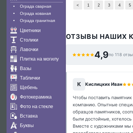
<
1
2
3
4
5
Ограда сварная
Ограда кованая
Ограда гранитная
Цветники
ОТЗЫВЫ НАШИХ 
Столики
Лавочки
4,9
по 118 отз
Плитка на могилу
Вазы
Таблички
К
Кислицких Иван
Щебень
Фотокерамика
Чтобы поставить памятник н
компанию. Опытные специ
Фото на стекле
образцов памятников, соо
Вставка
были достойные, хотелось
Буквы
Вместе с художниками мы 