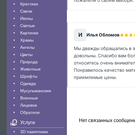
пожалели о своем выборе.
Крестики
Свечи
Иконы
Святые
Картинки
И
Илья Обломов
Храмы
Ангелы
Мы дважды обращались в э
Цветы
довольны. Спасибо вам бол
Природа
относитесь очень внимател
Животные
Понравилось качество мате
Шрифты
приемлемые цены.
Одежда
Мусульманские
Военные
Лицевое
Обратное
Нет связанных сообщен
Услуги
3D памятники