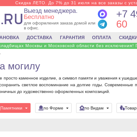
Скидка ЛЕТО. До 7% до 31 июля на все заказы с уста
Выезд менеджера.
+7 4
Бесплатно
60
для оформления заказа домой или
в офис.
ТАНОВКА
ДОСТАВКА
ГАРАНТИЯ
ОПЛАТА
СКИДК
 кладбищах Москвы и Московской области без исключения! 
у
а могилу
е просто каменное изделие, а символ памяти и уважения к ушедше
и сохранить светлое воспоминание на долгие годы. Современные
оничных до художественно оформленных композиций.
Памятники
по Форме
по Видам
Това