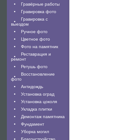
Гравëрные работы
Гравировка фото
Гравировка с
выездом
Ручное фото
Цветное фото
Фото на памятник
Реставрация и
ремонт
Ретушь фото
Восстановление
фото
Антидождь
Установка оград
Установка цоколя
Укладка плитки
Демонтаж памятника
Фундамент
Уборка могил
Благоустройство