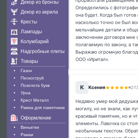
проработали размещение в
Декор из бронзы
Определились с фотографи
Декор из акрила
она будет. Когда был готов
Кресты
насколько точно он был во
мельчайшие детали и обще
Лампады
заключении договора мне 
Колумбарий
полагаемую по закону, а т
Надгробные плиты
Выражаю огромную благод
ООО «Иритал».
Товары
Газон
Пескоструй
Позолота букв
К
Ксения
ОТЗ
Урна
Крест Металл
Недавно умер мой дедушка
Рамка для памятника
могилу, но не знали, как л
красивый памятник, но и ч
Оформление
элементы. Лавочка со столо
Виньетки
необычным текстом. Обрат
Рамки