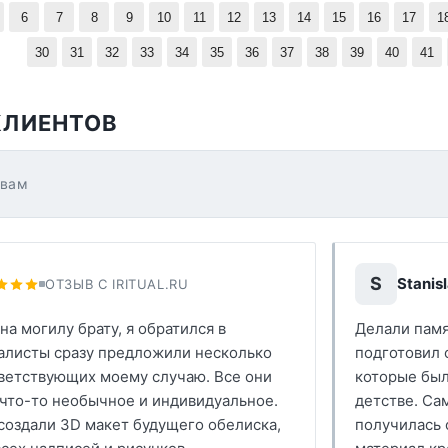
6
7
8
9
10
11
12
13
14
15
16
17
1
30
31
32
33
34
35
36
37
38
39
40
41
КЛИЕНТОВ
ывам
S
Stanisl
ОТЗЫВ С IRITUAL.RU
а могилу брату, я обратился в
Делали памя
алисты сразу предложили несколько
подготовил 
тветствующих моему случаю. Все они
которые был
 что-то необычное и индивидуальное.
детстве. Са
создали 3D макет будущего обелиска,
получилась 