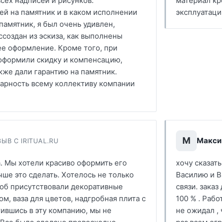
сех надписей и рисунков.
материал кр
ей на памятник и в каком исполнении
эксплуатаци
 памятник, я был очень удивлен,
ссоздан из эскиза, как выполнены
е оформление. Кроме того, при
оформили скидку и компенсацию,
акже дали гарантию на памятник.
арность всему коллективу компании
М
Макси
ЫВ С IRITUAL.RU
. Мы хотели красиво оформить его
хочу сказат
учше это сделать. Хотелось не только
Василию и В
тоб присутствовали декоративные
связи. заказ
м, ваза для цветов, надгробная плита с
100 % . Раб
ившись в эту компанию, мы не
не ожидал ,