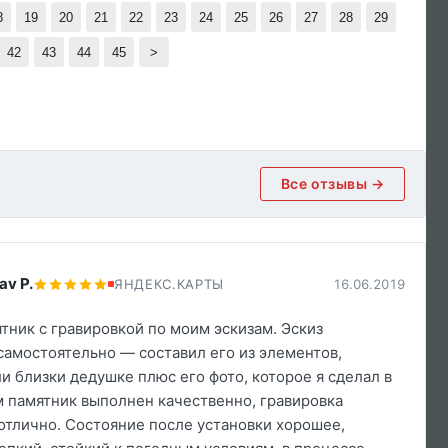
8
19
20
21
22
23
24
25
26
27
28
29
42
43
44
45
>
Все отзывы →
av P.
ЯНДЕКС.КАРТЫ
16.06.2019
тник с гравировкой по моим эскизам. Эскиз
самостоятельно — составил его из элементов,
и близки дедушке плюс его фото, которое я сделал в
м памятник выполнен качественно, гравировка
отлично. Состояние после установки хорошее,