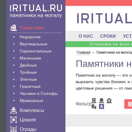
Памятники
О НАС
СРОКИ
УС
Недорогие
Вертикальные
Установка на всех
Горизонтальные
Главная
--
Памятники на могил
Маленькие
Памятники н
Двойные
Тройные
Памятник на могилу — это н
Элитные
выразить чувства близких 
Гранитные
цветовые решения — от лак
Часовни и Голгофы
Мраморные
Фильтр
Комплексы
Цоколя
Ограды