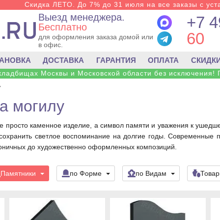
Скидка ЛЕТО. До 7% до 31 июля на все заказы с уста
Выезд менеджера.
+7 4
Бесплатно
60
для оформления заказа домой или
в офис.
ТАНОВКА
ДОСТАВКА
ГАРАНТИЯ
ОПЛАТА
СКИДК
 кладбищах Москвы и Московской области без исключения! 
у
а могилу
е просто каменное изделие, а символ памяти и уважения к ушедше
и сохранить светлое воспоминание на долгие годы. Современные
оничных до художественно оформленных композиций.
Памятники
по Форме
по Видам
Това