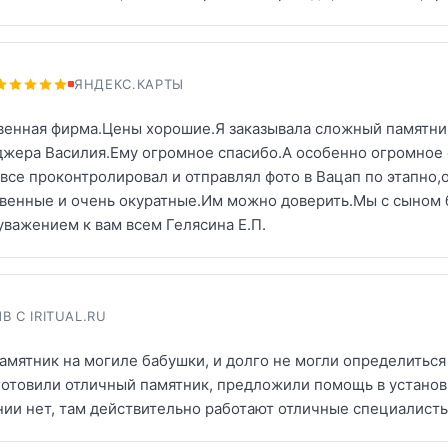
ЯНДЕКС.КАРТЫ
венная фирма.Цены хорошие.Я заказывала сложный памятник
джера Василия.Ему огромное спасибо.А особенно огромное
все проконтролировал и отправлял фото в Вацап по этапно,
твенные и очень окуратные.Им можно доверить.Мы с сыном 
важением к вам всем Гелясина Е.П.
В С IRITUAL.RU
мятник на могиле бабушки, и долго не могли определиться 
готовили отличный памятник, предложили помощь в установк
нии нет, там действительно работают отличные специалисты