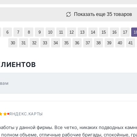
Показать еще 35 товаров
6
7
8
9
10
11
12
13
14
15
16
17
1
30
31
32
33
34
35
36
37
38
39
40
41
КЛИЕНТОВ
ывам
ЯНДЕКС.КАРТЫ
работы у данной фирмы. Все четко, никаких подводных камн
 полном объеме, отличные рабочие бригады, спокойные, гр