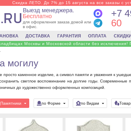
Скидка ЛЕТО. До 7% до 15 августа на все заказы с ус
Выезд менеджера.
+7 4
Бесплатно
60
для оформления заказа домой или
в офис.
ТАНОВКА
ДОСТАВКА
ГАРАНТИЯ
ОПЛАТА
СКИДК
 кладбищах Москвы и Московской области без исключения! 
у
а могилу
е просто каменное изделие, а символ памяти и уважения к ушедше
и сохранить светлое воспоминание на долгие годы. Современные
оничных до художественно оформленных композиций.
Памятники
по Форме
по Видам
Това