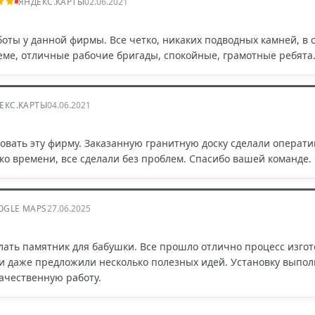
ЯНДЕКС.КАРТЫ
02.06.2021
боты у данной фирмы. Все четко, никаких подводных камней, в 
ме, отличные рабочие бригады, спокойные, грамотные ребята.
ЕКС.КАРТЫ
04.06.2021
вать эту фирму. Заказанную гранитную доску сделали операти
ко времени, все сделали без проблем. Спасибо вашей команде.
OGLE MAPS
27.06.2025
лать памятник для бабушки. Все прошло отлично процесс изго
и даже предложили несколько полезных идей. Установку выпол
ачественную работу.