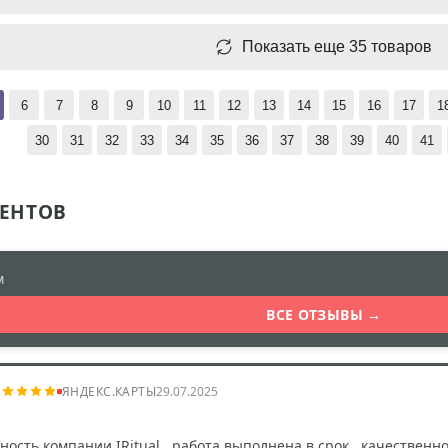
Показать еще 35 товаров
6
7
8
9
10
11
12
13
14
15
16
17
1
30
31
32
33
34
35
36
37
38
39
40
41
ЕНТОВ
м
ВСЕ ОТЗЫВЫ →
ЯНДЕКС.КАРТЫ
29.07.2025
ость компании IRitual , работа выполнена в срок , качественн