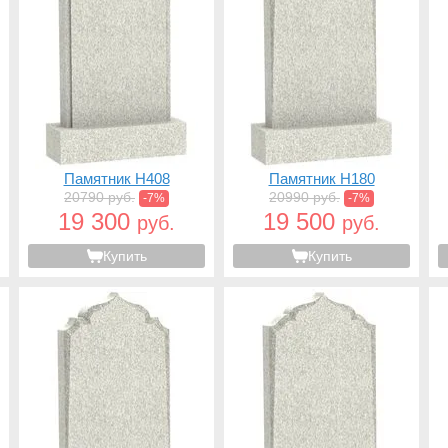
Памятник H408
Памятник H180
20790 руб.
20990 руб.
-7%
-7%
19 300
19 500
руб.
руб.
Купить
Купить