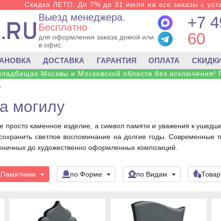
Скидка ЛЕТО. До 7% до 31 июля на все заказы с уста
Выезд менеджера.
+7 4
Бесплатно
60
для оформления заказа домой или
в офис.
ТАНОВКА
ДОСТАВКА
ГАРАНТИЯ
ОПЛАТА
СКИДК
 кладбищах Москвы и Московской области без исключения! 
у
а могилу
е просто каменное изделие, а символ памяти и уважения к ушедше
и сохранить светлое воспоминание на долгие годы. Современные
оничных до художественно оформленных композиций.
Памятники
по Форме
по Видам
Това