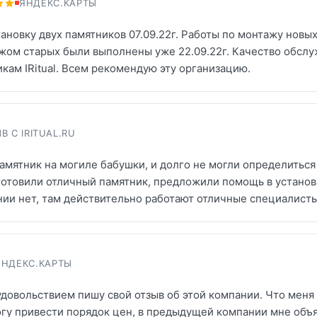
ЯНДЕКС.КАРТЫ
тановку двух памятников 07.09.22г. Работы по монтажу новы
ом старых были выполнены уже 22.09.22г. Качество обслуж
кам IRitual. Всем рекомендую эту организацию.
В С IRITUAL.RU
мятник на могиле бабушки, и долго не могли определиться 
готовили отличный памятник, предложили помощь в установк
нии нет, там действительно работают отличные специалисты
ЯНДЕКС.КАРТЫ
довольствием пишу свой отзыв об этой компании. Что меня 
огу привести порядок цен, в предыдущей компании мне объя