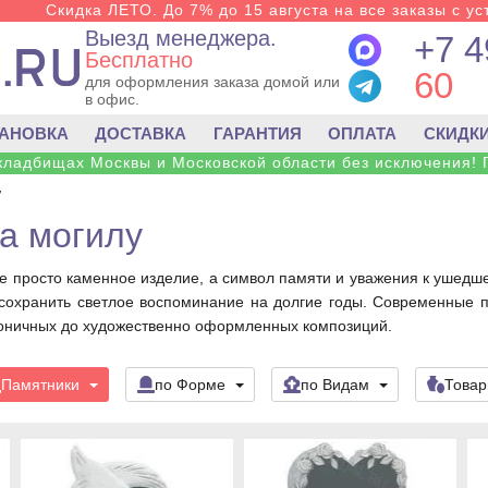
Скидка ЛЕТО. До 7% до 15 августа на все заказы с ус
Выезд менеджера.
+7 4
Бесплатно
60
для оформления заказа домой или
в офис.
ТАНОВКА
ДОСТАВКА
ГАРАНТИЯ
ОПЛАТА
СКИДК
 кладбищах Москвы и Московской области без исключения! 
у
а могилу
е просто каменное изделие, а символ памяти и уважения к ушедше
и сохранить светлое воспоминание на долгие годы. Современные
оничных до художественно оформленных композиций.
Памятники
по Форме
по Видам
Това