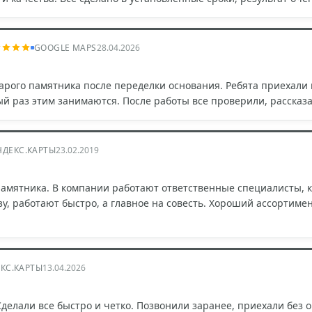
GOOGLE MAPS
28.04.2026
арого памятника после переделки основания. Ребята приехали 
ый раз этим занимаются. После работы все проверили, рассказа
НДЕКС.КАРТЫ
23.02.2019
памятника. В компании работают ответственные специалисты, 
зу, работают быстро, а главное на совесть. Хороший ассортиме
КС.КАРТЫ
13.04.2026
 Сделали все быстро и четко. Позвонили заранее, приехали без