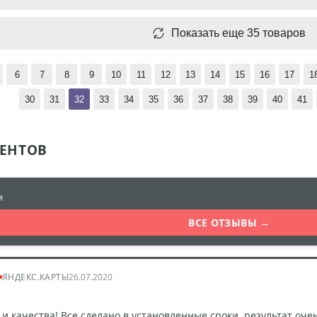
Показать еще 35 товаров
6
7
8
9
10
11
12
13
14
15
16
17
1
30
31
32
33
34
35
36
37
38
39
40
41
ЕНТОВ
м
ВСЕ ОТЗЫВЫ →
ЯНДЕКС.КАРТЫ
26.07.2020
 качества! Все сделано в установленные сроки, результат оче