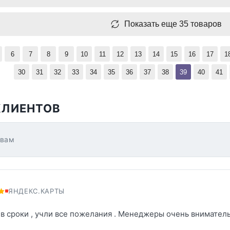
Показать еще 35 товаров
6
7
8
9
10
11
12
13
14
15
16
17
1
30
31
32
33
34
35
36
37
38
39
40
41
КЛИЕНТОВ
ывам
ЯНДЕКС.КАРТЫ
 в сроки , учли все пожелания . Менеджеры очень вниматель