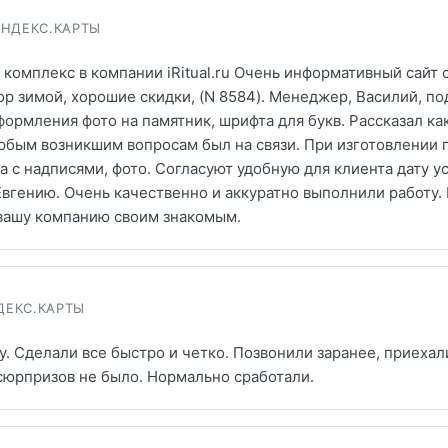
ЯНДЕКС.КАРТЫ
комплекс в компании iRitual.ru Очень информативный сайт 
р зимой, хорошие скидки, (N 8584). Менеджер, Василий, по
ормления фото на памятник, шрифта для букв. Рассказал ка
юбым возникшим вопросам был на связи. При изготовлении 
 с надписями, фото. Согласуют удобную для клиента дату у
вгению. Очень качественно и аккуратно выполнили работу.
 вашу компанию своим знакомым.
ДЕКС.КАРТЫ
у. Сделали все быстро и четко. Позвонили заранее, приехал
сюрпризов не было. Нормально сработали.