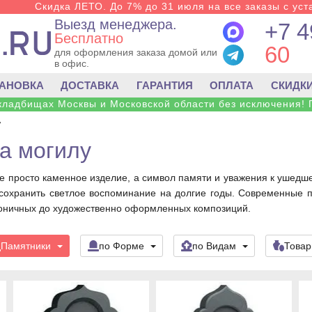
Скидка ЛЕТО. До 7% до 31 июля на все заказы с уста
Выезд менеджера.
+7 4
Бесплатно
60
для оформления заказа домой или
в офис.
ТАНОВКА
ДОСТАВКА
ГАРАНТИЯ
ОПЛАТА
СКИДК
 кладбищах Москвы и Московской области без исключения! 
у
а могилу
е просто каменное изделие, а символ памяти и уважения к ушедше
и сохранить светлое воспоминание на долгие годы. Современные
оничных до художественно оформленных композиций.
Памятники
по Форме
по Видам
Това