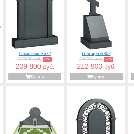
Памятник R572
Голгофа R892
225600 руб.
229000 руб.
-7%
-7%
209 800
212 900
руб.
руб.
Купить
Купить