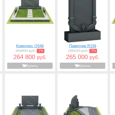
Комплекс Q546
Памятник R156
284800 руб.
285020 руб.
-7%
-7%
264 800
265 000
руб.
руб.
Купить
Купить