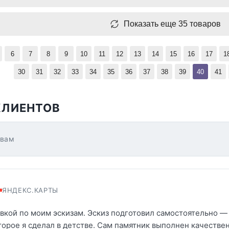
Показать еще 35 товаров
6
7
8
9
10
11
12
13
14
15
16
17
1
30
31
32
33
34
35
36
37
38
39
40
41
КЛИЕНТОВ
ывам
ЯНДЕКС.КАРТЫ
вкой по моим эскизам. Эскиз подготовил самостоятельно — 
торое я сделал в детстве. Сам памятник выполнен качестве