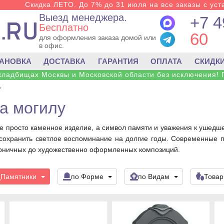
Скидка ЛЕТО. До 7% до 31 июля на все заказы с уста
Выезд менеджера.
+7 4
Бесплатно
60
для оформления заказа домой или
в офис.
ТАНОВКА
ДОСТАВКА
ГАРАНТИЯ
ОПЛАТА
СКИДК
 кладбищах Москвы и Московской области без исключения! 
у
а могилу
е просто каменное изделие, а символ памяти и уважения к ушедше
и сохранить светлое воспоминание на долгие годы. Современные
оничных до художественно оформленных композиций.
Памятники
по Форме
по Видам
Това