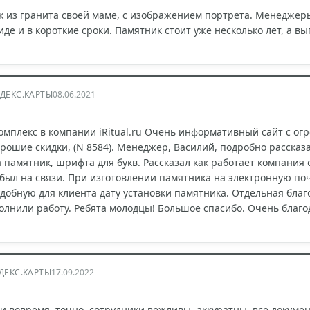
к из гранита своей маме, с изображением портрета. Менеджер
де и в короткие сроки. Памятник стоит уже несколько лет, а в
ДЕКС.КАРТЫ
08.06.2021
мплекс в компании iRitual.ru Очень информативный сайт с ог
рошие скидки, (N 8584). Менеджер, Василий, подробно рассказ
памятник, шрифта для букв. Рассказал как работает компания 
ыл на связи. При изготовлении памятника на электронную поч
удобную для клиента дату установки памятника. Отдельная бл
олнили работу. Ребята молодцы! Большое спасибо. Очень благо
ДЕКС.КАРТЫ
17.09.2022
и вовремя, точно. сотрудники вежливы, аккуратны, все докуме