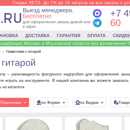
Скидка ЛЕТО. До 7% до 15 августа на все заказы с ус
Выезд менеджера.
+7 4
Бесплатно
60
для оформления заказа домой или
в офис.
ТАНОВКА
ДОСТАВКА
ГАРАНТИЯ
ОПЛАТА
СКИДК
 кладбищах Москвы и Московской области без исключения! 
у
--
Памятники с гитарой
 гитарой
илу – разновидность фигурного надгробия для оформления захо
ля играть на инструменте. В нашей компании вы можете заказать
из каталога.
Памятники
по Форме
по Видам
Това