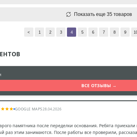
Показать еще 35 товаров
<
1
2
3
4
5
6
7
8
9
1
ЕНТОВ
м
ВСЕ ОТЗЫВЫ →
GOOGLE MAPS
28.04.2026
арого памятника после переделки основания. Ребята приехали 
ый раз этим занимаются. После работы все проверили, рассказа