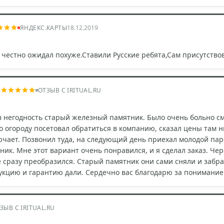
ЯНДЕКС.КАРТЫ
18.12.2019
 честно ожидал похуже.Ставили Русские ребята,Сам присутство
ч
ОТЗЫВ С IRITUAL.RU
 негодность старый железный памятник. Было очень больно смот
о огороду посетовал обратиться в компанию, сказал цены там н
ючает. Позвонил туда, на следующий день приехал молодой па
ик. Мне этот вариант очень понравился, и я сделал заказ. Че
е сразу преобразился. Старый памятник они сами сняли и забр
укцию и гарантию дали. Сердечно вас благодарю за понимание
ЗЫВ С IRITUAL.RU