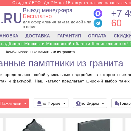
Скидка ЛЕТО. До 7% до 15 августа на все заказы с ус
Выезд менеджера.
+7 4
Бесплатно
60
для оформления заказа домой или
в офис.
ТАНОВКА
ДОСТАВКА
ГАРАНТИЯ
ОПЛАТА
СКИДК
 кладбищах Москвы и Московской области без исключения! 
у
--
Комбинированные памятники из гранита
нные памятники из гранита
 представляют собой уникальные надгробия, в которых сочета
 так и фактурой. Наш каталог предлагает широкий выбор таких
Памятники
по Форме
по Видам
Това