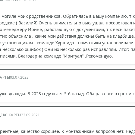
 могиле моих родственников. Обратилась в Вашу компанию, т
одаже ( Василий) Очень внимательно выслушал, посоветовал и
 менеджеру Ирине, работающую с документами, т к весь пакет
отно объяснила , какие мои действия должны быть на кладбище, 
 установщикам - команде Хуршида - памятники устанавливали 
а несколько ошибок ) Они их несколько раз исправляли. Итог: 
писями. Благодарна команде "Иритуал" .Рекомендую.
КАРТЫ
03.07.2023
же дважды. В 2023 году и лет 5-6 назад. Оба раза всё в срок и
ЕКС.КАРТЫ
22.09.2021
рентные, качество хорошее. К монтажникам вопросов нет. Недо