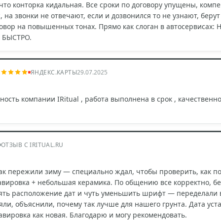
то конторка кидальная. Все сроки по договору упущены, комп
, на звонки не отвечают, если и дозвонился то не узнают, берут
говор на повышенных тонах. Прямо как слоган в автосервисах
м БЫСТРО.
ЯНДЕКС.КАРТЫ
29.07.2025
ость компании IRitual , работа выполнена в срок , качественн
ОТЗЫВ С IRITUAL.RU
как пережили зиму — специально ждал, чтобы проверить, как по
гравировка + небольшая керамика. По общению все корректно, 
ять расположение дат и чуть уменьшить шрифт — переделали в
яли, объяснили, почему так лучше для нашего грунта. Дата уст
равировка как новая. Благодарю и могу рекомендовать.