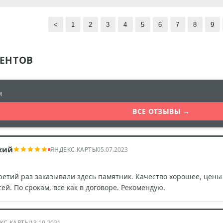
<
1
2
3
4
5
6
7
8
9
ЕНТОВ
м
ВСЕ ОТЗЫВЫ →
кий
ЯНДЕКС.КАРТЫ
05.07.2023
ретий раз заказывали здесь памятник. Качество хорошее, цен
ей. По срокам, все как в договоре. Рекомендую.
КС.КАРТЫ
13.10.2021